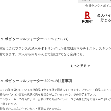
会員ランクとポイ
ュ ポゼ ターマルウォーター 300mlについて
豊富に含むフランスの湧水をボトリングした敏感肌用マルチミスト。スキン
用できます。大人から赤ちゃんまで顔だけでなく全身にも。
の商品は、沖縄への発送はできかねます。
もっと見る ∨
特徴】
ュ ポゼ ターマルウォーター 300mlの注意事項
富なフランスの湧水-敏感肌にも安心してご利用いただけるミストです。
水としても活用-スキンケアの効果を引き出し、肌を整えます。
にてお取り扱いしている海外商品は全て海外で調達しております。ブランド・商品によっ
える使い勝手-メイクの上からも使えるため、忙しい日常に便利です。
持ちのパソコン画面の状態で異なる場合がございますので、予め御了承下さい。
アルやメーカーの都合により、お届けする商品のパッケージが画像と異なる場合がござい
了承ください。
方へおすすめ】
都合でのご注文のキャンセル・変更はできません。