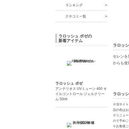
ランキング
クチコミ一覧
ラロッシュ ポゼの
新着アイテム
ラロッシ
セレンを
からも使
※こちら
ラロッシュ ポゼ
アンテリオス UVミューン 400 オ
【商品の
ラロッシ
イルコントロール ジェルクリー
セレン豊
ム 50ml
プレ化粧
※当サイト
全身に使
品の色はお
※リニュー
ので予めご
【こんな
※お客様ご