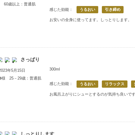
 60歳以上：普通肌
感じた効能：
うるおい
引き締め
お安いの全身に使ってます。しっとりします。
さっぱり
300ml
023年5月15日
o
様 25－29歳：普通肌
感じた効能：
うるおい
リラックス
お風呂上がりにシューとするのが気持ち良いで
しっとりします