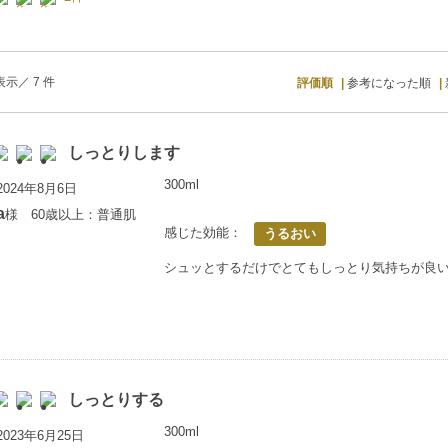
示／ 7 件
評価順
参考になった順
しっとりします
300ml
024年8月6日
a
様 60歳以上：普通肌
感じた効能：
うるおい
シュッとするだけでとてもしっとり気持ちが良
しっとりする
300ml
023年6月25日