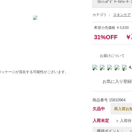
ﾗﾛｯｼｭﾎﾟｾﾞ ﾀｰﾏﾙｳｫｰﾀｰ
カテゴリ ：
スキンケア
希望小売価格 ￥3,63
31%OFF
￥
お届けについて
4
パッケージが混在する可能性がございます。
お気に入り登録
商品番号
15810964
欠品中
再入荷お
入荷未定
入荷待
獲得ポイント：