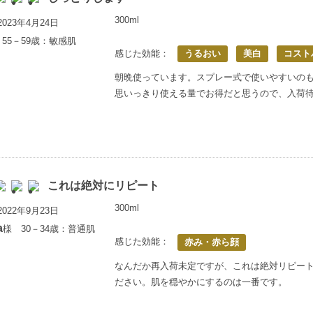
300ml
023年4月24日
55－59歳：敏感肌
感じた効能：
うるおい
美白
コスト
朝晩使っています。スプレー式で使いやすいの
思いっきり使える量でお得だと思うので、入荷
これは絶対にリピート
300ml
022年9月23日
a
様 30－34歳：普通肌
感じた効能：
赤み・赤ら顔
なんだか再入荷未定ですが、これは絶対リピー
ださい。肌を穏やかにするのは一番です。