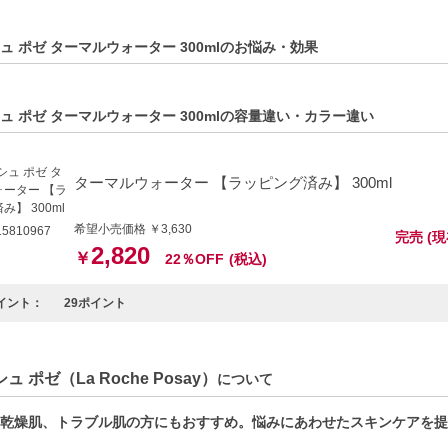
方
で使いたい方
キンケアをしたい方
ュ ポゼ ターマルウォーター 300mlのお悩み・効果
C:3433422404403】
ュ ポゼ ターマルウォーター 300mlの容量違い・カラー違い
ターマルウォーター 【ラッピング済み】 300ml
希望小売価格 ￥3,630
5810967
完売 (
2,820
￥
22％OFF
(税込)
イント：
29ポイント
ュ ポゼ（La Roche Posay）
について
乾燥肌、トラブル肌の方にもおすすめ。悩みにあわせたスキンケアを提