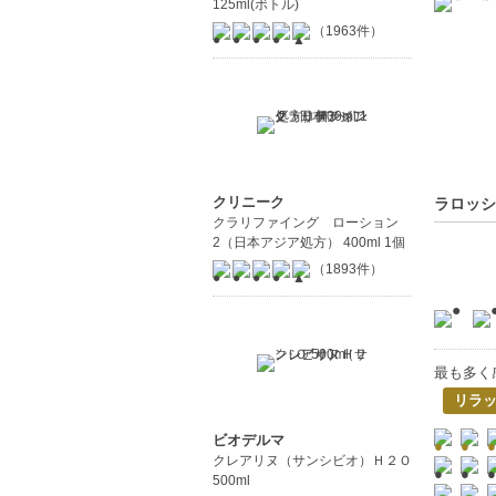
125ml(ボトル)
（1963件）
クリニーク
ラロッシ
クラリファイング ローション
2（日本アジア処方） 400ml 1個
（1893件）
最も多く
リラ
ビオデルマ
クレアリヌ（サンシビオ）Ｈ２Ｏ
500ml