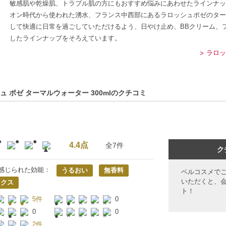
敏感肌や乾燥肌、トラブル肌の方にもおすすめ悩みにあわせたラインナッ
オン時代から使われた湧水、フランス中西部にあるラロッシュポゼのター
して快適に日常を過ごしていただけるよう、日やけ止め、BBクリーム、
したラインナップをそろえています。
ラロッ
ュ ポゼ ターマルウォーター 300mlのクチコミ
4.4点
全7件
ク
感じられた効能：
うるおい
無香料
ベルコスメで
いただくと、
ックス
ト！
5件
0
0
0
2件