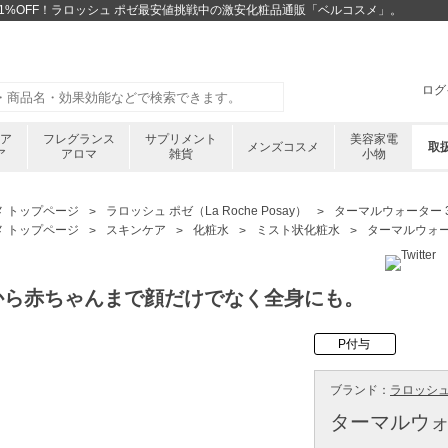
が31%OFF！ラロッシュ ポゼ最安値挑戦中の激安化粧品通販「ベルコスメ」。
ログ
ケア
フレグランス
サプリメント
美容家電
メンズコスメ
取
ア
アロマ
雑貨
小物
メ トップページ
ラロッシュ ポゼ（La Roche Posay）
ターマルウォーター 3
メ トップページ
スキンケア
化粧水
ミスト状化粧水
ターマルウォータ
から赤ちゃんまで顔だけでなく全身にも。
P付与
ブランド：
ラロッシュ ポ
ターマルウォー