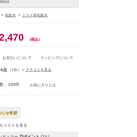
 300ml
化粧水
ミスト状化粧水
0
2,470
（税込）
お支払いについて
ラッピングについて
.4点
クチコミを見る
（7件）
数：109件
お気に入りとは
知らせ希望
ちリストを見る
レギュラー
75ポイント
(3％)