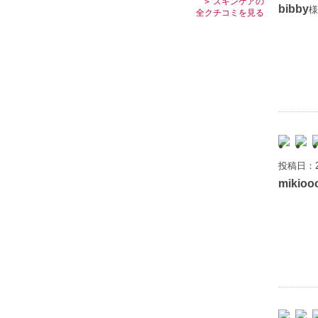
スキンケアの
bibby
様
全クチコミを見る
投稿日：2
mikioo