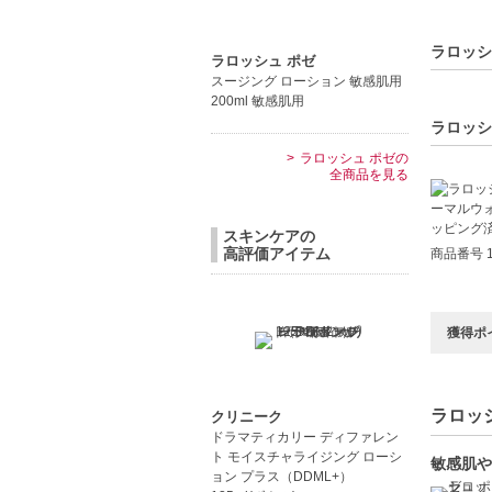
敏感肌の
家族全員
手軽にス
ラロッシ
ラロッシュ ポゼ
スージング ローション 敏感肌用
【JAN/UP
200ml 敏感肌用
ラロッシ
ラロッシュ ポゼの
全商品を見る
スキンケアの
高評価アイテム
商品番号 1
獲得ポ
ラロッシ
クリニーク
ドラマティカリー ディファレン
ト モイスチャライジング ローシ
敏感肌や
ョン プラス（DDML+）