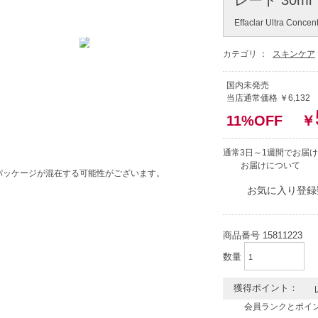
Effaclar Ultra Conce
カテゴリ ：
スキンケア
国内未発売
当店通常価格 ￥6,132
11%OFF
￥
通常3日～1週間でお届け
お届けについて
パッケージが混在する可能性がございます。
お気に入り登録
商品番号
15811223
数量
獲得ポイント：
会員ランクとポイ