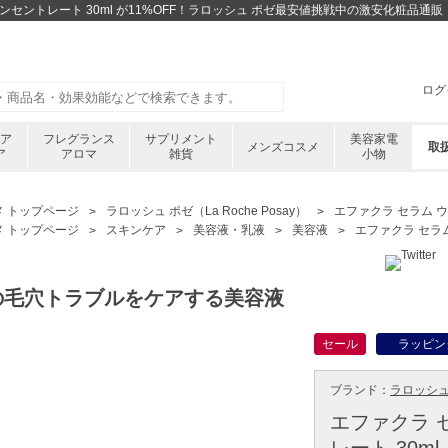
コンセントレート 30ml が11%OFF！ラロッシュ ポゼ最安値挑戦中の激安化粧品通
ログ
ケア
フレグランス
サプリメント
美容家電
メンズコスメ
取
ア
アロマ
雑貨
小物
メ トップページ
ラロッシュ ポゼ（La Roche Posay）
エファクラ セラム ウ
メ トップページ
スキンケア
美容液・乳液
美容液
エファクラ セラム
の毛穴トラブルをケアする美容液
セール
ラッピン
ブランド：
ラロッシュ ポ
エファクラ 
レート 30ml