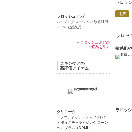
ラロッシ
毛穴
ラロッシュ ポゼ
スージング ローション 敏感肌用
200ml 敏感肌用
ラロッシ
ラロッシュ ポゼの
全商品を見る
敏感肌や
スキンケアの
高評価アイテム
ラロッシ
クリニーク
ドラマティカリー ディファレン
ト モイスチャライジング ローシ
ョン プラス（DDML+）