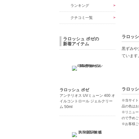
ランキング
クチコミ一覧
ラロッシ
ラロッシュ ポゼの
新着アイテム
黒ずみや
ています
【商品の
ナイアシ
黒ずみニ
ラロッシ
ラロッシュ ポゼ
あらゆる
アンテリオス UVミューン 400 オ
※当サイト
イルコントロール ジェルクリー
【こんな
品の色はお
ム 50ml
※リニュー
大人ニキ
ので予めご
透明感の
※お客様ご
【JAN/UP