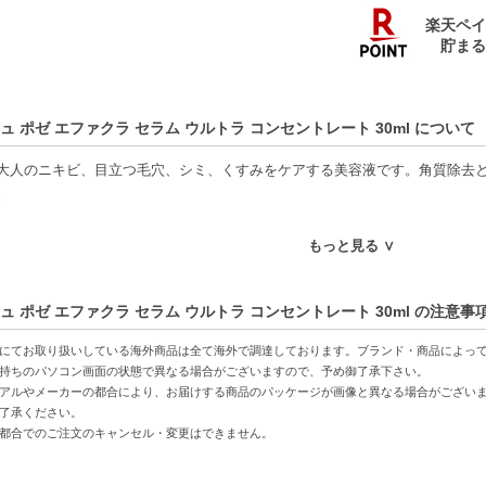
ュ ポゼ エファクラ セラム ウルトラ コンセントレート 30ml について
大人のニキビ、目立つ毛穴、シミ、くすみをケアする美容液です。角質除去
。
特徴】
もっと見る ∨
ンアミド配合-角質を整え、鎮静作用で穏やかな肌に導く。
キビケア-大人特有の肌悩みを集中的にアプローチし、明るい肌へ。
ュ ポゼ エファクラ セラム ウルトラ コンセントレート 30ml の注意事
肌タイプに対応-さまざまな肌質に適応し、潤いと透明感を与える。
にてお取り扱いしている海外商品は全て海外で調達しております。ブランド・商品によっ
方へおすすめ】
持ちのパソコン画面の状態で異なる場合がございますので、予め御了承下さい。
アルやメーカーの都合により、お届けする商品のパッケージが画像と異なる場合がござい
ビや毛穴の目立ちが気になる方
了承ください。
ある肌を目指す方
都合でのご注文のキャンセル・変更はできません。
C:3337875722827】