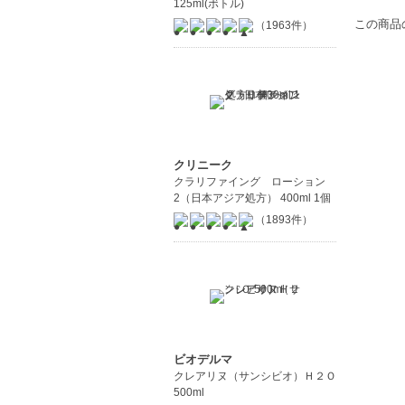
125ml(ボトル)
この商品
（1963件）
クリニーク
クラリファイング ローション
2（日本アジア処方） 400ml 1個
（1893件）
ビオデルマ
クレアリヌ（サンシビオ）Ｈ２Ｏ
500ml