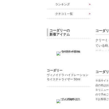
ランキング
クチコミ一覧
コーダリーの
コーダリ
新着アイテム
クリーミ
ている時
乾燥から
【ギフト
コーダリー
コーダリ
【商品の
ヴィノイドラ ハイドレーション
乾燥から
モイスチャライザー 50ml
※当サイト
潤いを与
品の色はお
※リニュー
小じわ対
ので予めご
※お客様ご
【こんな
乾燥が気