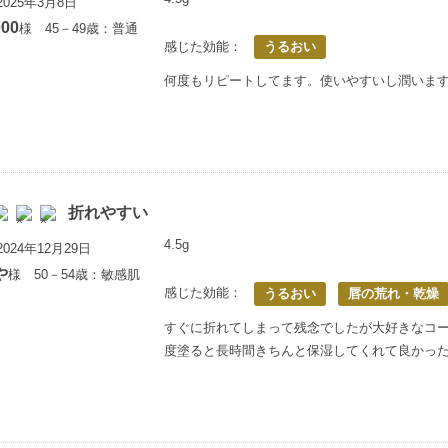
025年3月8日
000
様 45－49歳：普通
感じた効能：
うるおい
何度もリピートしてます。使いやすいし潤いま
折れやすい
4.5g
024年12月29日
や
様 50－54歳：敏感肌
感じた効能：
うるおい
唇の荒れ・乾燥
すぐに折れてしまって残念でしたが大好きなコ
度塗ると長時間きちんと保湿してくれて良かっ