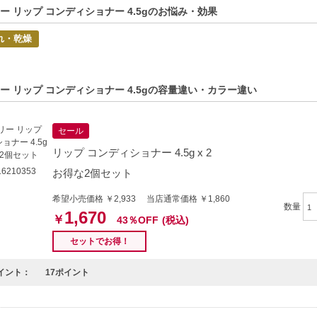
やすい方
ー リップ コンディショナー 4.5gのお悩み・効果
ける前に下地が必要な方
れ・乾燥
的商品説明在這裡（中国語の商品説明はこちら）
duct description in English is here（英語の商品説明はこちら）
ー リップ コンディショナー 4.5gの容量違い・カラー違い
C:3522930000068】
セール
リップ コンディショナー 4.5g x 2
6210353
お得な2個セット
希望小売価格 ￥2,933 当店通常価格 ￥1,860
数量
1,670
￥
43％OFF
(税込)
セットでお得！
イント：
17ポイント