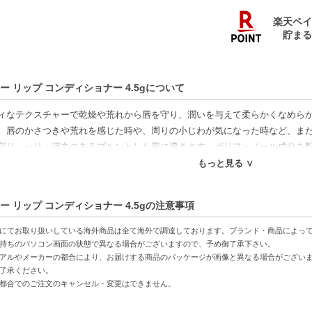
ー リップ コンディショナー 4.5gについて
ィなテクスチャーで乾燥や荒れから唇を守り、潤いを与えて柔らかくなめら
、唇のかさつきや荒れを感じた時や、周りの小じわが気になった時など、ま
守り、ハリ・弾力のあるプルンとした唇に導きます。ポリフェノール成分を
もっと見る ∨
好適品】
ー リップ コンディショナー 4.5gの注意事項
特徴】
の保護-唇を乾燥や荒れからしっかり守ります。
にてお取り扱いしている海外商品は全て海外で調達しております。ブランド・商品によっ
える-クリーミィなテクスチャーでしっかり潤います。
持ちのパソコン画面の状態で異なる場合がございますので、予め御了承下さい。
アルやメーカーの都合により、お届けする商品のパッケージが画像と異なる場合がござい
策-周りの小じわを気にせず、ふっくらとした印象に。
了承ください。
都合でのご注文のキャンセル・変更はできません。
方へおすすめ】
になる方