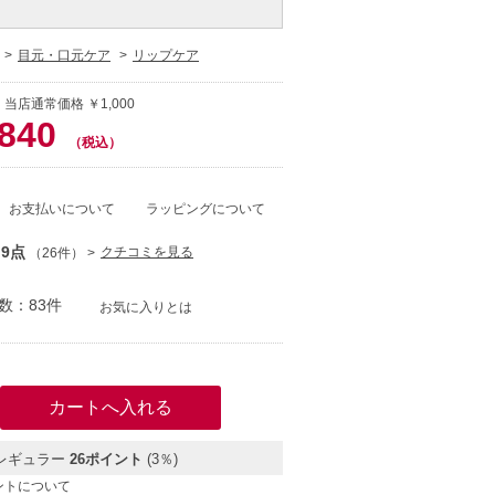
目元・口元ケア
リップケア
 当店通常価格 ￥1,000
840
（税込）
お支払いについて
ラッピングについて
.9点
クチコミを見る
（26件）
数：83件
お気に入りとは
レギュラー
26ポイント
(3％)
ントについて