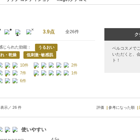
3.9点
全26件
ク
感じられた効能：
うるおい
ベルコスメで
いただくと、
荒れ・乾燥
低刺激･敏感肌
ト！
10件
2件
7件
1件
6件
表示／ 26 件
評価
参考になった順
使いやすい
4.5g