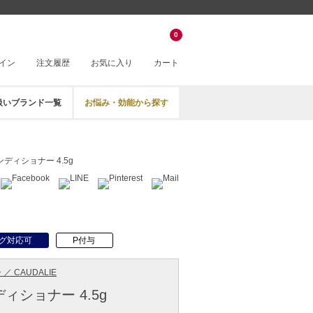
0
イン
注文履歴
お気に入り
カート
扱いブランド一覧
お悩み・効能から探す
ンディショナー 4.5g
グ対応可
P付与
／ CAUDALIE
ィショナー 4.5g