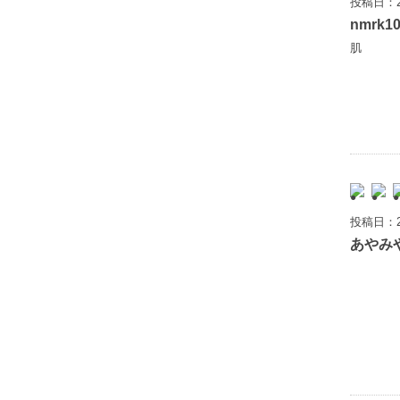
投稿日：2
nmrk1
肌
投稿日：2
あやみ