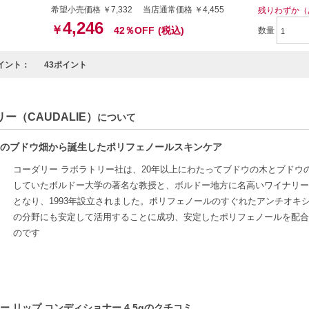
希望小売価格 ￥7,332 当店通常価格 ￥4,455
残りわずか（
4,246
￥
42％OFF
(税込)
数量
イント：
43ポイント
ー（CAUDALIE）
について
のブドウ畑から誕生したポリフェノールスキンケア
コーダリー ラボラトリー社は、20年以上にわたってブドウの木とブドウ
していたボルドー大学の著名な教授と、ボルドー地方に名高いワイナリー
となり、1993年設立されました。ポリフェノールのすぐれたアンチオキ
の分野にも安定して活用することに成功、安定したポリフェノールを配合
のです
ー リップ コンディショナー 4.5gのクチコミ