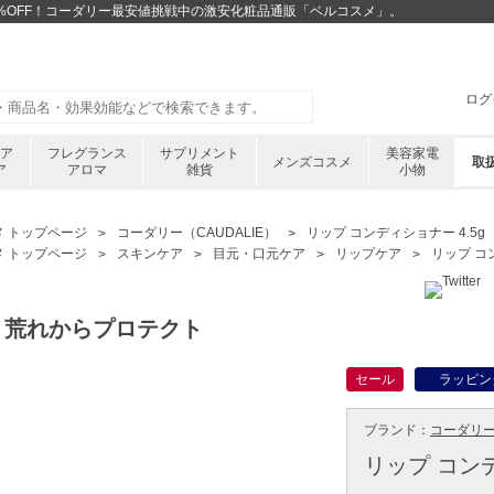
が42%OFF！コーダリー最安値挑戦中の激安化粧品通販「ベルコスメ」。
ログ
ケア
フレグランス
サプリメント
美容家電
メンズコスメ
取
ア
アロマ
雑貨
小物
メ トップページ
コーダリー（CAUDALIE）
リップ コンディショナー 4.5g
メ トップページ
スキンケア
目元・口元ケア
リップケア
リップ コ
・荒れからプロテクト
セール
ラッピン
ブランド：
コーダリー 
リップ コンデ