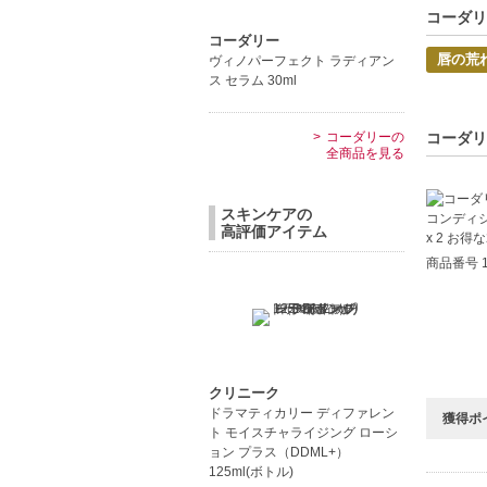
唇が荒れ
コーダリ
コーダリー
口紅をつ
唇の荒
ヴィノパーフェクト ラディアン
ス セラム 30ml
中文
Pro
コーダリ
コーダリーの
全商品を見る
【JAN/UP
スキンケアの
高評価アイテム
商品番号 1
クリニーク
ドラマティカリー ディファレン
獲得ポ
ト モイスチャライジング ローシ
ョン プラス（DDML+）
125ml(ボトル)