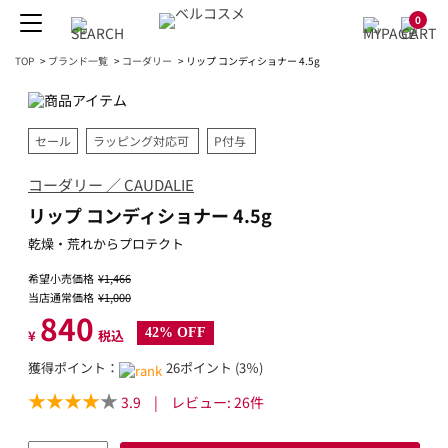
0
TOP
>
ブランド一覧
>
コーダリー
>
リップ コンディショナー 4.5g
セール
ラッピング対応可
P付与
コーダリー ／ CAUDALIE
リップ コンディショナー 4.5g
乾燥・荒れからプロテクト
希望小売価格
¥1,466
当店通常価格
¥1,000
840
42% OFF
¥
税込
獲得ポイント：
26ポイント (3％)
3.9
|
レビュー:
26
件