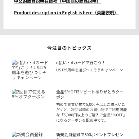
中文的商品説明在這裡（中国語の商品説明）
Product description in English is here（英語説明）
今注目のトピックス
に
d払い・dカードで行こう！
り
USJ25周年を遊びつくそうキャンペーン
トを
決済
話
全品5％OFF!リピートありがとうクー
での
ポン
の方
初めてお買い物で5,000円以上ご購入いた
だくと、次回以降のお買い物でご利用可能
な「5,000円以上のご購入で全品5%OFF」
になるクーポンを配布中です。
り
アカ
新規会員登録で500ポイントプレゼン
ジッ