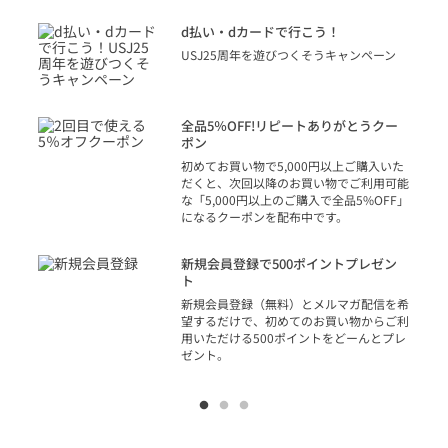
に
d払い・dカードで行こう！
り
USJ25周年を遊びつくそうキャンペーン
トを
決済
話
全品5％OFF!リピートありがとうクー
での
ポン
の方
初めてお買い物で5,000円以上ご購入いた
だくと、次回以降のお買い物でご利用可能
な「5,000円以上のご購入で全品5%OFF」
になるクーポンを配布中です。
り
アカ
新規会員登録で500ポイントプレゼン
ジッ
ト
物で
新規会員登録（無料）とメルマガ配信を希
望するだけで、初めてのお買い物からご利
用いただける500ポイントをどーんとプレ
ゼント。