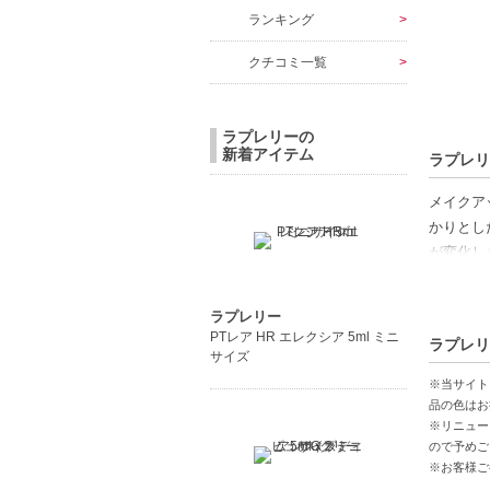
ランキング
クチコミ一覧
ラプレリーの
新着アイテム
ラプレリ
メイクア
かりとし
が変化し
だけでな
ラプレリー
【商品の
PTレア HR エレクシア 5ml ミニ
ラプレリ
しっかり
サイズ
贅沢なバ
※当サイト
保湿効果
品の色はお
※リニュー
ので予めご
【こんな
※お客様ご
肌の乾燥