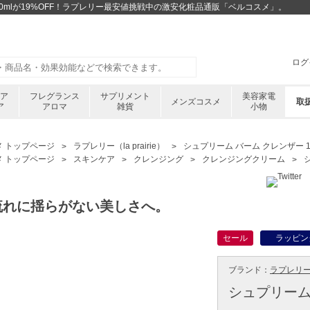
00mlが19%OFF！ラプレリー最安値挑戦中の激安化粧品通販「ベルコスメ」。
ログ
ケア
フレグランス
サプリメント
美容家電
メンズコスメ
取
ア
アロマ
雑貨
小物
メ トップページ
ラプレリー（la prairie）
シュプリーム バーム クレンザー 10
メ トップページ
スキンケア
クレンジング
クレンジングクリーム
流れに揺らがない美しさへ。
セール
ラッピン
ブランド：
ラプレリー ／ 
シュプリーム 