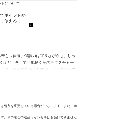
ントについて
本来もつ保湿、保護力は守りながらも、しっ
驚くほど、そして心地良くそのテクスチャー
しくミルキーな乳液へと変化。メイクアップ
にクレンジングします。
ては処方を変更している場合がございます。また、商
ます。その場合の返品キャンセルはお受けできません