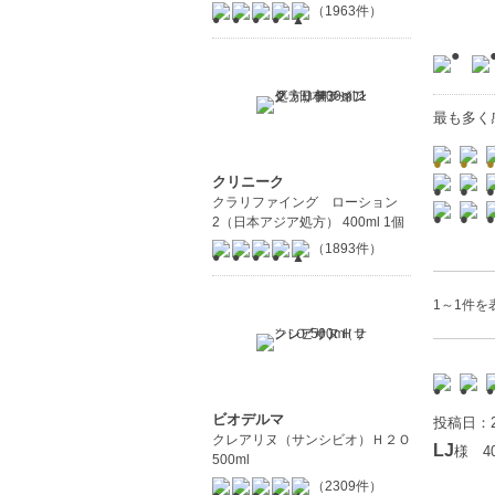
（1963件）
最も多く
クリニーク
クラリファイング ローション
2（日本アジア処方） 400ml 1個
（1893件）
1～1件を表
ビオデルマ
投稿日：2
クレアリヌ（サンシビオ）Ｈ２Ｏ
LJ
様 4
500ml
（2309件）