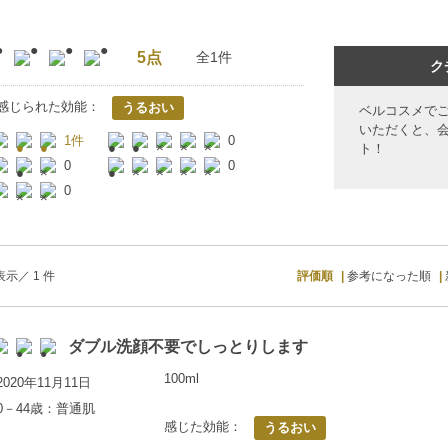
5点
全1件
ク
感じられた効能：
うるおい
ベルコスメで
いただくと、
1件
0
ト！
0
0
0
示／ 1 件
評価順
参考になった順
ダブル洗顔不要でしっとりします
100ml
020年11月11日
0－44歳：普通肌
感じた効能：
うるおい