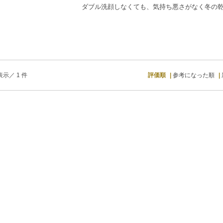
ダブル洗顔しなくても、気持ち悪さがなく冬の
示／ 1 件
評価順
参考になった順