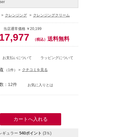
ser
クレンジング
クレンジングクリーム
 当店通常価格 ￥20,199
17,977
送料無料
（税込）
お支払いについて
ラッピングについて
点
クチコミを見る
（1件）
数：12件
お気に入りとは
）
レギュラー
540ポイント
(3％)