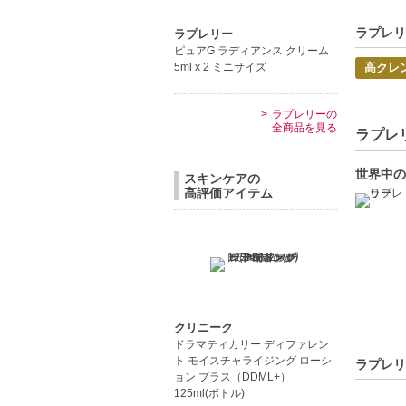
クレンジ
ラプレリ
ラプレリー
【JAN/UP
ピュアG ラディアンス クリーム
5ml x 2 ミニサイズ
高クレ
ラプレリーの
全商品を見る
ラプレリー
世界中の
スキンケアの
高評価アイテム
クリニーク
ドラマティカリー ディファレン
ト モイスチャライジング ローシ
ラプレリ
ョン プラス（DDML+）
125ml(ボトル)