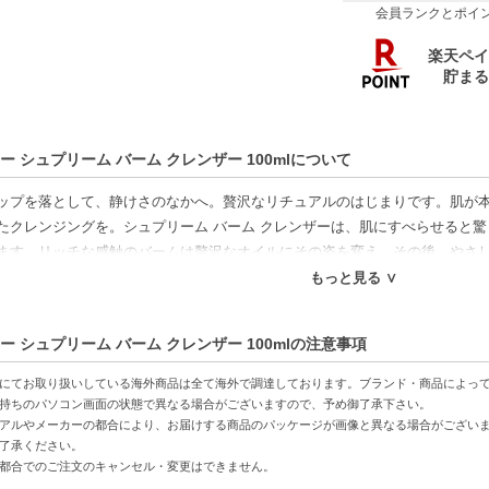
会員ランクとポイ
ー シュプリーム バーム クレンザー 100mlについて
ップを落として、静けさのなかへ。贅沢なリチュアルのはじまりです。肌が
たクレンジングを。シュプリーム バーム クレンザーは、肌にすべらせると
ます。リッチな感触のバームは贅沢なオイルにその姿を変え、その後、やさ
く、肌に付着した汚れ、そして不純物も落とし、顔全体をやさしくも徹底的
もっと見る ∨
特徴】
ー シュプリーム バーム クレンザー 100mlの注意事項
したクレンジング力-メイクや汚れをしっかり落とし、肌を清潔に保ちます。
ームテクスチャー-肌にすべるような心地良い感触で、使用感が抜群。
にてお取り扱いしている海外商品は全て海外で調達しております。ブランド・商品によっ
-乾燥を防ぎながら、肌に必要な潤いを与えます。
持ちのパソコン画面の状態で異なる場合がございますので、予め御了承下さい。
アルやメーカーの都合により、お届けする商品のパッケージが画像と異なる場合がござい
了承ください。
方へおすすめ】
都合でのご注文のキャンセル・変更はできません。
が気になる方