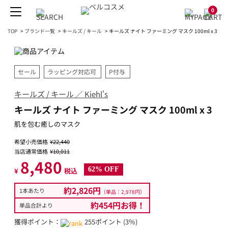
0
TOP
>
ブランド一覧
>
キールズ / キール
>
キールズ ナイト ファーミング マスク 100ml x 3
セール
ラッピング対応可
P付与
キールズ / キール ／ Kiehl's
キールズ ナイト ファーミング マスク 100ml x 3
肌を包む癒しのマスク
希望小売価格
¥22,440
当店通常価格
¥10,011
8,480
62% OFF
¥
税込
約2,826円
1本あたり
（単品：2,978円）
約454円お得！
単品合計より
獲得ポイント：
255ポイント (3％)