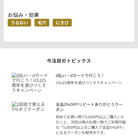
お悩み・効果
うるおい
毛穴
にきび
今注目のトピックス
に
d払い・dカードで行こう！
り
USJ25周年を遊びつくそうキャンペーン
トを
決済
話
全品5％OFF!リピートありがとうクー
での
ポン
の方
初めてお買い物で5,000円以上ご購入いた
だくと、次回以降のお買い物でご利用可能
な「5,000円以上のご購入で全品5%OFF」
になるクーポンを配布中です。
り