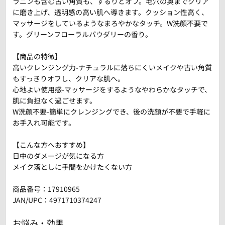
ラニンも含む古い角質も、するりとオフ。毛穴の奥までクリア
に磨き上げ、透明感の高い肌へ導きます。クッション性高く、
マッサージをしているようなまろやかなタッチ。W洗顔不要で
す。グリーンフローラルパウダリーの香り。
【商品の特徴】
高いクレンジング力-ナチュラルに落ちにくいメイクや古い角質
もすっきりオフし、クリアな肌へ。
心地よい使用感-マッサージをするようなやわらかなタッチで、
肌に負担なく過ごせます。
W洗顔不要-簡単にクレンジングでき、後の洗顔が不要で手軽に
お手入れ可能です。
【こんな方へおすすめ】
日中のダメージが気になる方
メイク落としに手間をかけたくない方
商品番号：
17910965
JAN/UPC：4971710374247
お悩み・効果