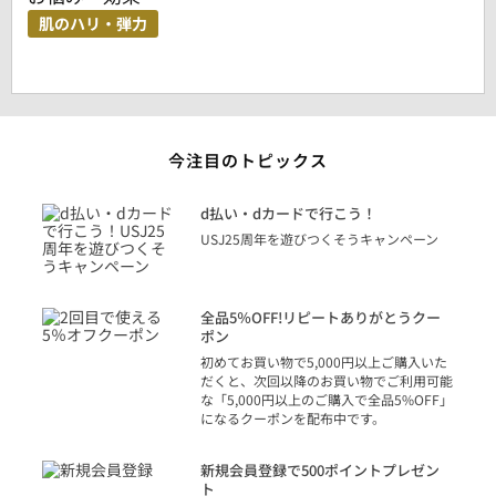
肌のハリ・弾力
今注目のトピックス
に
d払い・dカードで行こう！
り
USJ25周年を遊びつくそうキャンペーン
トを
決済
話
全品5％OFF!リピートありがとうクー
での
ポン
の方
初めてお買い物で5,000円以上ご購入いた
だくと、次回以降のお買い物でご利用可能
な「5,000円以上のご購入で全品5%OFF」
になるクーポンを配布中です。
り
アカ
新規会員登録で500ポイントプレゼン
ジッ
ト