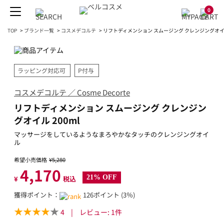
0
TOP
>
ブランド一覧
>
コスメデコルテ
>
リフトディメンション スムージング クレンジングオイル 
ラッピング対応可
P付与
コスメデコルテ ／ Cosme Decorte
リフトディメンション スムージング クレンジン
グオイル 200ml
マッサージをしているようなまろやかなタッチのクレンジングオイ
ル
希望小売価格
¥5,280
4,170
21% OFF
¥
税込
獲得ポイント：
126ポイント (3％)
4
|
レビュー:
1
件