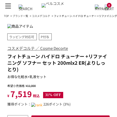
0
TOP
>
ブランド一覧
>
コスメデコルテ
>
フィトチューン ハイドロ チューナー +リファイニング ソフ
ラッピング対応可
P付与
コスメデコルテ ／ Cosme Decorte
フィトチューン ハイドロ チューナー +リファイ
ニング ソフナー セット 200mlx2 ER(よりしっ
とり)
お得な化粧水+乳液セット
希望小売価格
¥11,000
7,519
31% OFF
¥
税込
獲得ポイント：
226ポイント (3％)