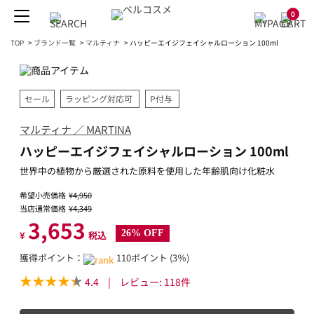
0
TOP
>
ブランド一覧
>
マルティナ
>
ハッピーエイジフェイシャルローション 100ml
セール
ラッピング対応可
P付与
マルティナ ／ MARTINA
ハッピーエイジフェイシャルローション 100ml
世界中の植物から厳選された原料を使用した年齢肌向け化粧水
希望小売価格
¥4,950
当店通常価格
¥4,349
3,653
26% OFF
¥
税込
獲得ポイント：
110ポイント (3％)
4.4
|
レビュー:
118
件