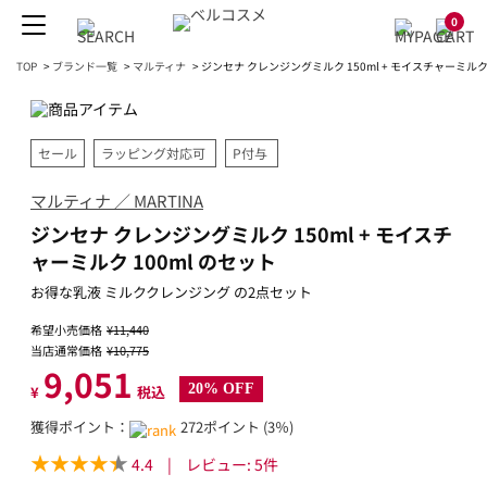
0
TOP
>
ブランド一覧
>
マルティナ
>
ジンセナ クレンジングミルク 150ml + モイスチャーミルク 
セール
ラッピング対応可
P付与
マルティナ ／ MARTINA
ジンセナ クレンジングミルク 150ml + モイスチ
ャーミルク 100ml のセット
お得な乳液 ミルククレンジング の2点セット
希望小売価格
¥11,440
当店通常価格
¥10,775
9,051
20% OFF
¥
税込
獲得ポイント：
272ポイント (3％)
4.4
|
レビュー:
5
件