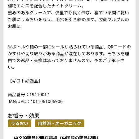
植物エキスを配合したナイトクリーム。
重みのあるクリームで、少量でも良く伸び、寝ている間に乾い
た肌にうるおいを与え、毛穴を引き締めます。翌朝プルプルの
お肌に。
※ボトルや箱の一部にシールが貼られている商品、QRコードの
かすれや切り取りがある商品が混在しております。そちらを理
由での返品・交換は承っておりませんので、予めご了承下さ
い。
【ギフト好適品】
商品番号：
19410017
JAN/UPC：4011061006906
お悩み・効果
うるおい
自然派・オーガニック
中文的商品説明在這裡（中国語の商品説明）