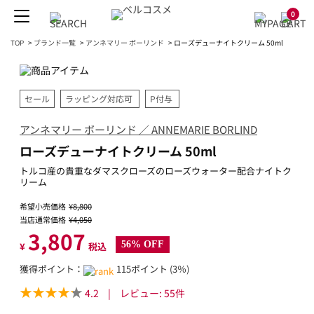
0
TOP
>
ブランド一覧
>
アンネマリー ボーリンド
>
ローズデューナイトクリーム 50ml
セール
ラッピング対応可
P付与
アンネマリー ボーリンド ／ ANNEMARIE BORLIND
ローズデューナイトクリーム 50ml
トルコ産の貴重なダマスクローズのローズウォーター配合ナイトク
リーム
希望小売価格
¥8,800
当店通常価格
¥4,050
3,807
56% OFF
¥
税込
獲得ポイント：
115ポイント (3％)
4.2
|
レビュー:
55
件