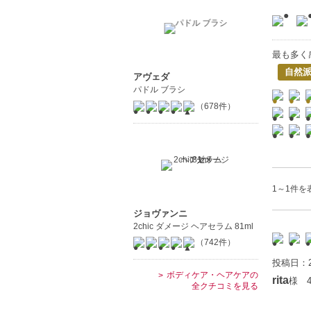
最も多く
自然
アヴェダ
パドル ブラシ
（678件）
1～1件を表
ジョヴァンニ
2chic ダメージ ヘアセラム 81ml
（742件）
投稿日：2
ボディケア・ヘアケアの
rita
様 
全クチコミを見る