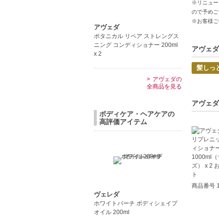
※リニュー
【商品の
ので予めご
うるおい
※お客様ご
自然由来
アヴェダ
ボタニカル リペア ストレングス
心地よい
ニング コンディショナー 200ml
アヴェダ
x 2
【こんな
髪しっ
乾燥した
アヴェダの
細い髪で
全商品を見る
【JAN/UP
アヴェダ
ボディケア・ヘアケアの
高評価アイテム
商品番号 1
ヴェレダ
ホワイトバーチ ボディシェイプ
オイル 200ml