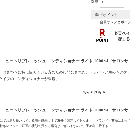
数量
獲得ポイント：
会員ランクとポイ
 ニュートリプレニッシュ コンディショナー ライト 1000ml（サロン
・ぱさつきに特に悩んでいる方のために開発された、ドライヘア用のヘアケ
タイプのコンディショナーが登場。
?普通の髪向け(軟毛、ボリュームが出にくい方)に。ココア、オーガニックジ
もっと見る ∨
ュ、スパイシー、フローラル、さらにチョコレートの香りを織り交ぜた、心
 ニュートリプレニッシュ コンディショナー ライト 1000ml（サロン
髪をみずみずしいうるおいで満たし、健康なコンディションに整えます。96
ョナーです。シリコンフリー。
にてお取り扱いしている海外商品は全て海外で調達しております。ブランド・商品によっ
持ちのパソコン画面の状態で異なる場合がございますので、予め御了承下さい。