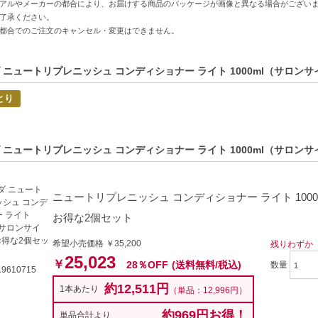
アルやメーカーの都合により、お届けする商品のパッケージが画像と異なる場合がござい
特徴】
了承ください。
補給-乾燥した髪にみずみずしいうるおいを与えます。
都合でのご注文のキャンセル・変更はできません。
成分-96%が自然由来成分で、髪に優しい使用感。
香り-フレッシュでスパイシーなアロマが心を癒やします。
 ニュートリプレニッシュ コンディショナー ライト 1000ml（サロン
方へおすすめ】
とり
髪が気になる方
ボリュームが出にくい方
C:0018084014394】
 ニュートリプレニッシュ コンディショナー ライト 1000ml（サロ
ニュートリプレニッシュ コンディショナー ライト 1000m
お得な2個セット
希望小売価格 ￥35,200
残りわずか
25,023
￥
28％OFF
(送料無料/税込)
数量
9610715
約12,511円
1本あたり
（単品：12,996円）
約969円お得！
単品合計より