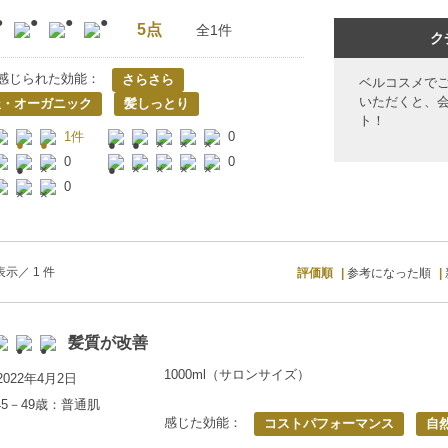
5点
全1件
ク
感じられた効能：
さらさら
ベルコスメで
いただくと、
派・オーガニック
髪しっとり
ト！
1件
0
0
0
0
示／ 1 件
評価順
参考になった順
髪質が改善
1000ml（サロンサイズ）
022年4月2日
45－49歳：普通肌
感じた効能：
コストパフォーマンス
自