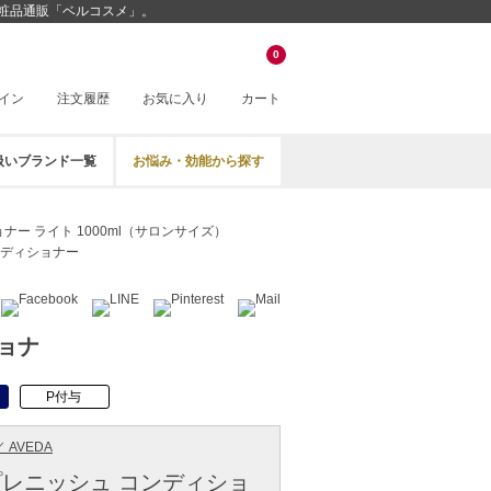
安化粧品通販「ベルコスメ」。
0
イン
注文履歴
お気に入り
カート
扱いブランド一覧
お悩み・効能から探す
ー ライト 1000ml（サロンサイズ）
ディショナー
ョナ
P付与
 AVEDA
レニッシュ コンディショ