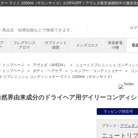
ナー ライト 1000ml（サロンサイズ）が26%OFF！アヴェダ最安値挑戦中の激
ログ
ケア
フレグランス
サプリメント
美容家電
メンズコスメ
取
ア
アロマ
雑貨
小物
メ トップページ
アヴェダ（AVEDA）
ニュートリプレニッシュ コンディショナ
メ トップページ
ボディ・ヘアケア
シャンプー・コンディショナー
コン
トリプレニッシュ コンディショナー ライト 1000ml（サロンサイズ）
%自然界由来成分のドライヘア用デイリーコンディシ
ラッピング対応可
ブランド：
アヴェダ ／
ニュートリプ