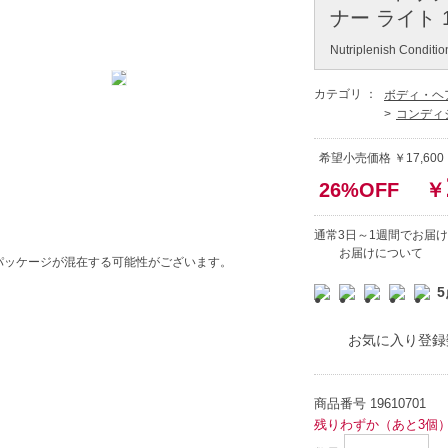
ナー ライト 
Nutriplenish Conditio
カテゴリ ：
ボディ・ヘ
コンディ
希望小売価格 ￥17,60
26%OFF
￥
通常3日～1週間でお届け
お届けについて
パッケージが混在する可能性がございます。
5
お気に入り登録
商品番号
19610701
残りわずか（あと3個