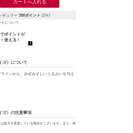
レギュラー
390ポイント
(3％)
ントについて
サイズ）について
アラインから、みずみずしいうるおいを与え
ンジャー、オーガニックカルダモンなどの、
まで満たされる贅沢なアロマの香り。
サイズ）の注意事項
%自然界由来成分のドライヘア用デイリーコ
ては処方を変更している場合がございます。また、商