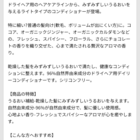
ドライヘア用のヘアケアラインから、みずみずしいうるおいを
与えるライトタイプのコンディショナーが登場。
特に細い?普通の髪向け(軟毛、ボリュームが出にくい方)に。コ
コア、オーガニックジンジャー、オーガニックカルダモンなど
の、フレッシュ、スパイシー、フローラル、さらにチョコレー
トの香りを織り交ぜた、心まで満たされる贅沢なアロマの香
り。
乾燥した髪をみずみずしいうるおいで満たし、健康なコンディ
ションに整えます。96%自然界由来成分のドライヘア用デイリ
ーコンディショナーです。シリコンフリー。
【商品の特徴】
うるおい補給-乾燥した髪にみずみずしいうるおいを与えます。
自然由来成分-96%が自然由来成分で、髪に優しい使用感。
心地よい香り-フレッシュでスパイシーなアロマが心を癒やしま
す。
【こんな方へおすすめ】