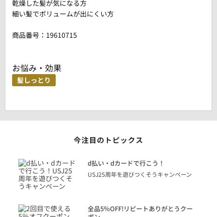
乾燥した髪が気になる方
細い髪でボリュームが出にくい方
商品番号：
19610715
お悩み・効果
髪しっとり
今注目のトピックス
に
d払い・dカードで行こう！
り
USJ25周年を遊びつくそうキャンペーン
トを
決済
話
全品5％OFF!リピートありがとうクー
での
ポン