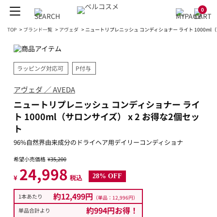
0
TOP
>
ブランド一覧
>
アヴェダ
>
ニュートリプレニッシュ コンディショナー ライト 1000ml（
ラッピング対応可
P付与
アヴェダ ／ AVEDA
ニュートリプレニッシュ コンディショナー ライ
ト 1000ml（サロンサイズ） x 2 お得な2個セッ
ト
96%自然界由来成分のドライヘア用デイリーコンディショナ
希望小売価格
¥35,200
24,998
28% OFF
¥
税込
約12,499円
1本あたり
（単品：12,996円）
約994円お得！
単品合計より