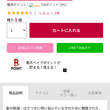
獲得ポイント：
750ポイント (3％)
5
|
レビュー:
1
件
1
残り
個
カートに入れる
お気に入りに登録
LINEでおねだり
容量・
商品説明
クチコミ
注意事項
カラー違い
髪の乾燥・ぱさつきに特に悩んでいる方のために開発された、