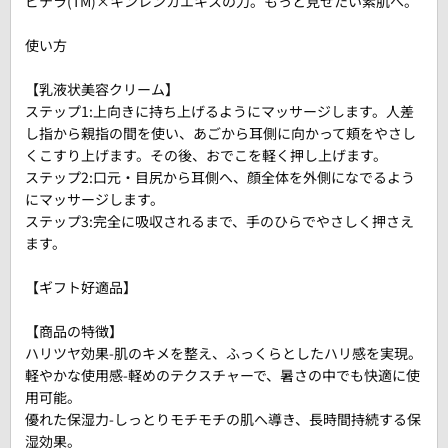
ピテラ(TM)×キンレンカエキスの力。もっと見せたい素肌へ。
使い方
【乳液状美容クリーム】
ステップ1:上向きに持ち上げるようにマッサージします。人差
し指から親指の間を使い、あごから耳側に向かって頬をやさし
くこすり上げます。その後、おでこを軽く押し上げます。
ステップ2:口元・目尻から耳側へ、顔全体を外側になでるよう
にマッサージします。
ステップ3:完全に吸収されるまで、手のひらでやさしく押さえ
ます。
【ギフト好適品】
【商品の特徴】
ハリツヤ効果-肌のキメを整え、ふっくらとしたハリ感を実現。
軽やかな使用感-軽めのテクスチャーで、暑さの中でも快適に使
用可能。
優れた保湿力-しっとりモチモチの肌へ導き、長時間持続する保
湿効果。