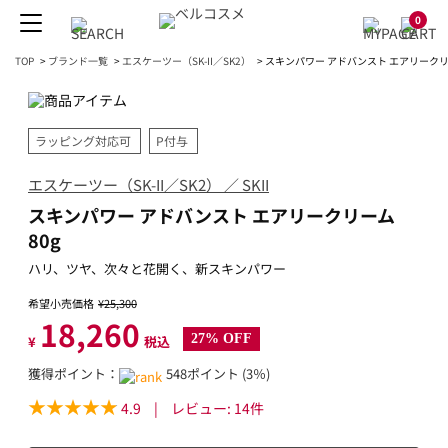
0
TOP
>
ブランド一覧
>
エスケーツー（SK-II／SK2）
>
スキンパワー アドバンスト エアリークリー
ラッピング対応可
P付与
エスケーツー（SK-II／SK2） ／ SKII
スキンパワー アドバンスト エアリークリーム
80g
ハリ、ツヤ、次々と花開く、新スキンパワー
希望小売価格
¥25,300
18,260
27% OFF
¥
税込
獲得ポイント：
548ポイント (3％)
4.9
|
レビュー:
14
件