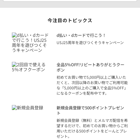
今注目のトピックス
に
d払い・dカードで行こう！
り
USJ25周年を遊びつくそうキャンペーン
トを
決済
話
全品5％OFF!リピートありがとうクー
での
ポン
の方
初めてお買い物で5,000円以上ご購入いた
だくと、次回以降のお買い物でご利用可能
な「5,000円以上のご購入で全品5%OFF」
になるクーポンを配布中です。
り
アカ
新規会員登録で500ポイントプレゼン
ジッ
ト
物で
新規会員登録（無料）とメルマガ配信を希
望するだけで、初めてのお買い物からご利
用いただける500ポイントをどーんとプレ
ゼント。