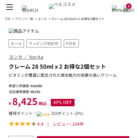
0
TOP
>
ブランド一覧
>
ヨンカ
>
クレーム 28 50ml x 2 お得な2個セット
セール
ラッピング対応可
P付与
ヨンカ ／ Yon Ka
クレーム 28 50ml x 2 お得な2個セット
ビタミンが豊富に配合された保水能力の効果の高いクリーム
希望小売価格
¥14,960
当店通常価格
¥8,761
8,425
43% OFF
¥
税込
獲得ポイント：
253ポイント (3％)
4.4
|
レビュー:
104
件