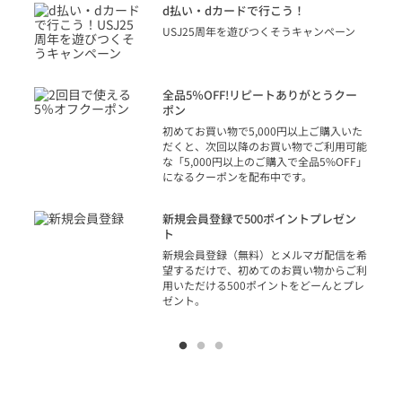
に
d払い・dカードで行こう！
り
USJ25周年を遊びつくそうキャンペーン
トを
決済
話
全品5％OFF!リピートありがとうクー
での
ポン
の方
初めてお買い物で5,000円以上ご購入いた
だくと、次回以降のお買い物でご利用可能
な「5,000円以上のご購入で全品5%OFF」
になるクーポンを配布中です。
り
アカ
新規会員登録で500ポイントプレゼン
ジッ
ト
物で
新規会員登録（無料）とメルマガ配信を希
望するだけで、初めてのお買い物からご利
用いただける500ポイントをどーんとプレ
ゼント。