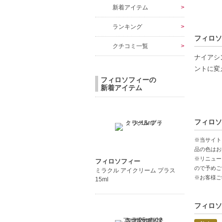
新着アイテム
ランキング
フィロソ
クチコミ一覧
ナイアシ
ントに変
フィロソフィーの
新着アイテム
【ご注意
◇こちら
コンビニ
フィロソ
◇こちら
◇お届け
※当サイト
◇配送伝
品の色はお
※リニュー
◇上記注
フィロソフィー
ので予めご
ミラクル アイクリーム プラス
◇1件の
※お客様ご
15ml
明細書は
◇この商
フィロソ
【商品の