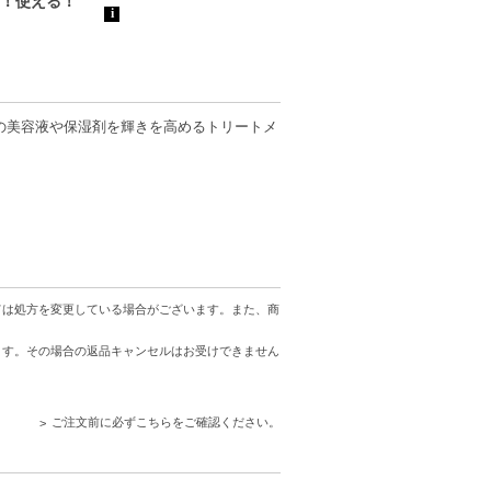
の美容液や保湿剤を輝きを高めるトリートメ
、コンビニ後払いに変更をさせて頂きます。
。配送便のご指定はできません。
ては処方を変更している場合がございます。また、商
ります。
ます。その場合の返品キャンセルはお受けできません
する場合があります。予めご了承ください。
がございます。予めご了承ください。また、
でご安心ください。
ご注文前に必ずこちらをご確認ください。