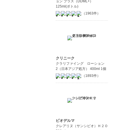
ョン プラス（DDML+）
125ml(ボトル)
（1963件）
クリニーク
クラリファイング ローション
2（日本アジア処方） 400ml 1個
（1893件）
ビオデルマ
クレアリヌ（サンシビオ）Ｈ２Ｏ