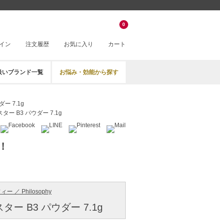
0
イン
注文履歴
お気に入り
カート
扱いブランド一覧
お悩み・効能から探す
ー 7.1g
ター B3 パウダー 7.1g
！
 ／ Philosophy
ター B3 パウダー 7.1g