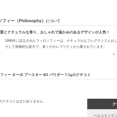
ンアミド配合-肌に弾力を促し、明るさを引き出します。
合わせてカスタマイズ-美容液や保湿剤に追加して使用可能。
-面倒な手間がなく、日常のスキンケアに手軽に取り入れられます。
フィー（Philosophy）
について
方へおすすめ】
質とナチュラルな香り、おしゃれで温かみのあるデザインが人気！
を高めたい方
常でも簡単にスキンケアを行いたい方
1996年に設立されたフィロソフィーは、ナチュラルなフレグランスとお
そして画期的な処方で、多くのセレブリティから愛されています。
C:3616302010387】
フィー ターボ ブースター B3 パウダー 7.1gのクチコミ
のクチコミはまだありません。
ク
ベルコスメで