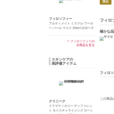
美白
ナイアシ
お好みに
使用簡単
フィロソフィー
フィロソ
アルティメイト ミラクル ワーカ
【こんな
ー パール マスク 25ml+12ポーチ
確かな品
美容効果
忙しい日
フィロソフィーの
全商品を見る
【JAN/UP
スキンケアの
高評価アイテム
フィロソ
この商品
クリニーク
ドラマティカリー ディファレン
ト モイスチャライジング ローシ