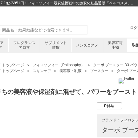
ー 7.1gが6951円！フィロソフィー最安値挑戦中の激安化粧品通販「ベルコスメ」。
ログ
ケア
フレグランス
サプリメント
美容家電
メンズコスメ
取
ア
アロマ
雑貨
小物
メ トップページ
フィロソフィー（Philosophy）
ターボ ブースター B3 パウダ
メ トップページ
スキンケア
美容液・乳液
ブースター
ターボ ブース
持ちの美容液や保湿剤に混ぜて、パワーをブースト
P付与
ブランド：
フィロソフィー
ターボ ブース