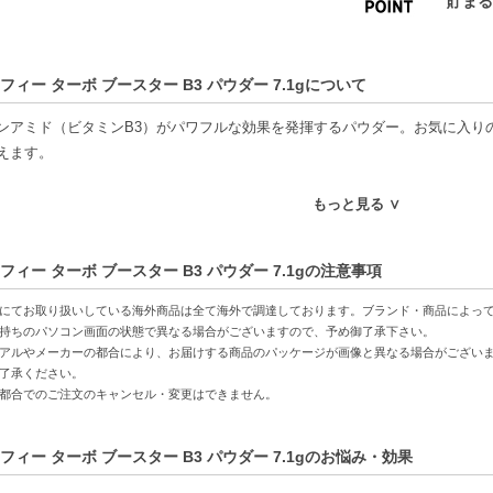
フィー ターボ ブースター B3 パウダー 7.1gについて
ンアミド（ビタミンB3）がパワフルな効果を発揮するパウダー。お気に入り
えます。
ください】
もっと見る ∨
の商品は代引きでの発送ができかねます。代引きでご注文いただいた場合は
後払いには、決済代行会社による審査がございます。予めご了承ください。
フィー ターボ ブースター B3 パウダー 7.1gの注意事項
の商品は、ヤマト運輸、佐川急便もしくは日本郵便で発送をさせて頂きます
日・お時間帯指定は承っておりません。
にてお取り扱いしている海外商品は全て海外で調達しております。ブランド・商品によっ
票の依頼主名、納品書に弊社以外の物流センター社名が記載されることがあ
持ちのパソコン画面の状態で異なる場合がございますので、予め御了承下さい。
アルやメーカーの都合により、お届けする商品のパッケージが画像と異なる場合がござい
意書き記載がある商品の合計金額が16666円以上の場合、別途手数料が発生
了承ください。
ご注文でも倉庫が異なる場合や配送用箱の関係で荷物を分割して配送する場合
都合でのご注文のキャンセル・変更はできません。
分割してそれぞれの荷物に同梱されますが手数料等の変更はございませんの
品はラッピングができません。
フィー ターボ ブースター B3 パウダー 7.1gのお悩み・効果
特徴】