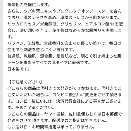
抗酸化力を提供します。
さらに、ツバキ葉エキスやプログルタチオンブースターを含ん
でおり、肌の明るさを高め、環境ストレスから肌を守ります。
サッカロミセス／米発酵液、グリセリン、ヒアルロン酸Naを配
合し、深い潤いを与え、使用後はなめらかな肌触りを実現しま
す。
パラベン、硫酸塩、合成香料を含まない優しい処方で、毎日の
使用でも刺激を感じにくい設計です。
普通肌、乾燥肌、混合肌、脂性肌など、明るく引き締まった肌
トーンを求めるすべての肌タイプに最適です。
日本製です。
【ご注意ください】
◇こちらの商品は代引きでの発送ができかねます。代引きでご
注文いただいた場合は、コンビニ後払いに変更をさせて頂きま
す。コンビニ後払いには、決済代行会社による審査がございま
す。予めご了承ください。
◇こちらの商品は、ヤマト運輸、佐川急便もしくは日本郵便で
発送をさせて頂きます。配送便のご指定はできません。
◇お届け日・お時間帯指定は承っておりません。