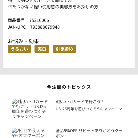
べたつかない軽い使用感の美容液をお探しの方
商品番号：
75210066
JAN/UPC：793888679948
お悩み・効果
うるおい
美白
引き締め
今注目のトピックス
に
d払い・dカードで行こう！
り
USJ25周年を遊びつくそうキャンペーン
トを
決済
話
全品5％OFF!リピートありがとうクー
での
ポン