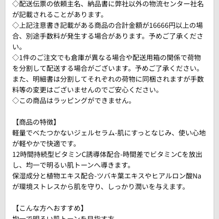
◇配送伝票の依頼主名、納品書に弊社以外の物流センター社名
が記載されることがあります。
◇上記注意書き記載がある商品の合計金額が16666円以上の場
合、別途手数料が発生する場合があります。予めご了承くださ
い。
◇1件のご注文でも倉庫が異なる場合や配送用箱の関係で荷物
を分割して配送する場合がございます。予めご了承ください。
また、明細書は分割してそれぞれの荷物に同梱されますが手数
料等の変更はございませんのでご安心ください。
◇この商品はラッピングができません。
【商品の特徴】
軽量でべたつかないジェルセラム-肌にすっとなじみ、使い心地
が軽やかで快適です。
12時間持続型ビタミンC誘導体配合-時間差でビタミンCを放出
し、均一で明るい肌トーンへ導きます。
保湿成分と植物エキス配合-ツバキ葉エキスやヒアルロン酸Na
が環境ストレスから肌を守り、しっかり潤いを与えます。
【こんな方へおすすめ】
均一で明るい肌トーンを目指す方