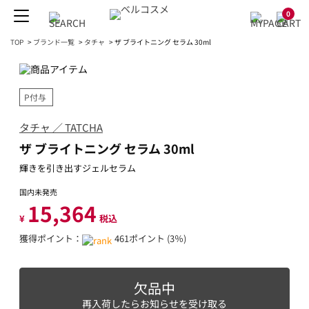
0
TOP
>
ブランド一覧
>
タチャ
>
ザ ブライトニング セラム 30ml
P付与
タチャ ／ TATCHA
ザ ブライトニング セラム 30ml
輝きを引き出すジェルセラム
国内未発売
15,364
¥
税込
獲得ポイント：
461ポイント (3％)
欠品中
再入荷したらお知らせを受け取る