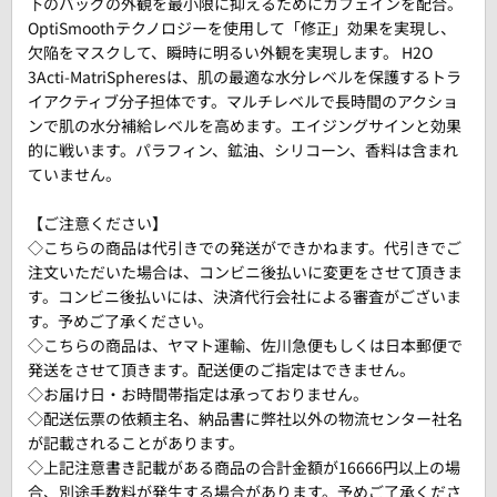
下のバッグの外観を最小限に抑えるためにカフェインを配合。
OptiSmoothテクノロジーを使用して「修正」効果を実現し、
欠陥をマスクして、瞬時に明るい外観を実現します。 H2O
3Acti-MatriSpheresは、肌の最適な水分レベルを保護するトラ
イアクティブ分子担体です。マルチレベルで長時間のアクショ
ンで肌の水分補給レベルを高めます。エイジングサインと効果
的に戦います。パラフィン、鉱油、シリコーン、香料は含まれ
ていません。
【ご注意ください】
◇こちらの商品は代引きでの発送ができかねます。代引きでご
注文いただいた場合は、コンビニ後払いに変更をさせて頂きま
す。コンビニ後払いには、決済代行会社による審査がございま
す。予めご了承ください。
◇こちらの商品は、ヤマト運輸、佐川急便もしくは日本郵便で
発送をさせて頂きます。配送便のご指定はできません。
◇お届け日・お時間帯指定は承っておりません。
◇配送伝票の依頼主名、納品書に弊社以外の物流センター社名
が記載されることがあります。
◇上記注意書き記載がある商品の合計金額が16666円以上の場
合、別途手数料が発生する場合があります。予めご了承くださ