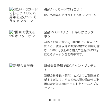
に
d払い・dカードで行こう！
り
USJ25周年を遊びつくそうキャンペーン
トを
決済
話
全品5％OFF!リピートありがとうクー
での
ポン
の方
初めてお買い物で5,000円以上ご購入いた
だくと、次回以降のお買い物でご利用可能
な「5,000円以上のご購入で全品5%OFF」
になるクーポンを配布中です。
り
アカ
新規会員登録で500ポイントプレゼン
ジッ
ト
物で
新規会員登録（無料）とメルマガ配信を希
望するだけで、初めてのお買い物からご利
用いただける500ポイントをどーんとプレ
ゼント。