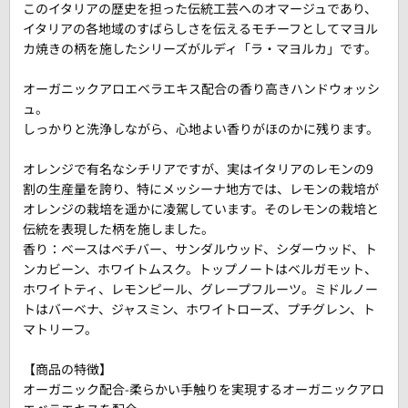
このイタリアの歴史を担った伝統工芸へのオマージュであり、
イタリアの各地域のすばらしさを伝えるモチーフとしてマヨル
カ焼きの柄を施したシリーズがルディ「ラ・マヨルカ」です。
オーガニックアロエベラエキス配合の香り高きハンドウォッシ
ュ。
しっかりと洗浄しながら、心地よい香りがほのかに残ります。
オレンジで有名なシチリアですが、実はイタリアのレモンの9
割の生産量を誇り、特にメッシーナ地方では、レモンの栽培が
オレンジの栽培を遥かに凌駕しています。そのレモンの栽培と
伝統を表現した柄を施しました。
香り：ベースはベチバー、サンダルウッド、シダーウッド、ト
ンカビーン、ホワイトムスク。トップノートはベルガモット、
ホワイトティ、レモンピール、グレープフルーツ。ミドルノー
トはバーベナ、ジャスミン、ホワイトローズ、プチグレン、ト
マトリーフ。
【商品の特徴】
オーガニック配合-柔らかい手触りを実現するオーガニックアロ