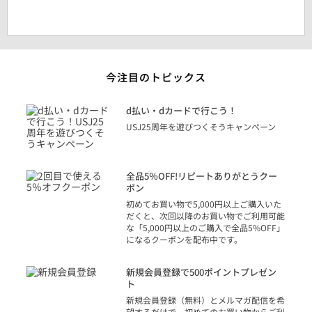
今注目のトピックス
に
d払い・dカードで行こう！
り
USJ25周年を遊びつくそうキャンペーン
トを
決済
話
全品5％OFF!リピートありがとうクー
での
ポン
の方
初めてお買い物で5,000円以上ご購入いた
だくと、次回以降のお買い物でご利用可能
な「5,000円以上のご購入で全品5%OFF」
になるクーポンを配布中です。
り
アカ
新規会員登録で500ポイントプレゼン
ジッ
ト
物で
新規会員登録（無料）とメルマガ配信を希
望するだけで、初めてのお買い物からご利