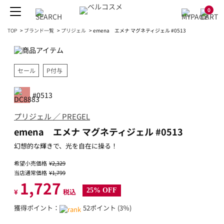
0
TOP
>
ブランド一覧
>
プリジェル
>
emena エメナ マグネティジェル #0513
セール
P付与
#0513
プリジェル ／ PREGEL
emena エメナ マグネティジェル #0513
幻想的な輝きで、光を自在に操る！
希望小売価格
¥2,329
当店通常価格
¥1,799
1,727
25% OFF
¥
税込
獲得ポイント：
52ポイント (3％)