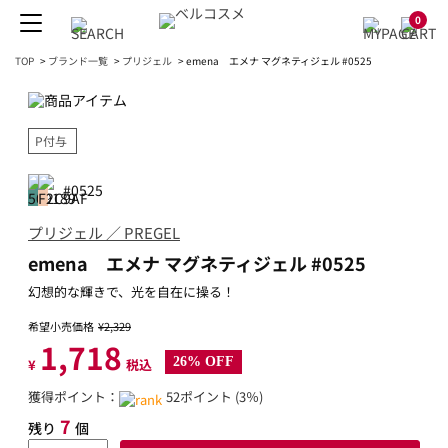
0
TOP
>
ブランド一覧
>
プリジェル
>
emena エメナ マグネティジェル #0525
P付与
#0525
プリジェル ／ PREGEL
emena エメナ マグネティジェル #0525
幻想的な輝きで、光を自在に操る！
希望小売価格
¥2,329
1,718
26% OFF
¥
税込
獲得ポイント：
52ポイント (3％)
7
残り
個