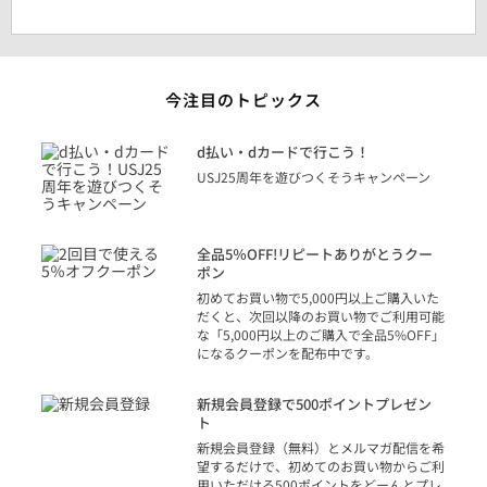
今注目のトピックス
に
d払い・dカードで行こう！
り
USJ25周年を遊びつくそうキャンペーン
トを
決済
話
全品5％OFF!リピートありがとうクー
での
ポン
の方
初めてお買い物で5,000円以上ご購入いた
だくと、次回以降のお買い物でご利用可能
な「5,000円以上のご購入で全品5%OFF」
になるクーポンを配布中です。
り
アカ
新規会員登録で500ポイントプレゼン
ジッ
ト
物で
新規会員登録（無料）とメルマガ配信を希
望するだけで、初めてのお買い物からご利
用いただける500ポイントをどーんとプレ