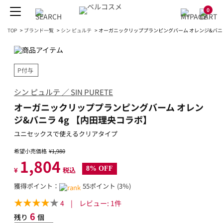
0
TOP
>
ブランド一覧
>
シン ピュルテ
>
オーガニックリッププランピングバーム オレンジ&バニラ
P付与
シン ピュルテ ／ SIN PURETE
オーガニックリッププランピングバーム オレン
ジ&バニラ 4g 【内田理央コラボ】
ユニセックスで使えるクリアタイプ
希望小売価格
¥1,980
1,804
8% OFF
¥
税込
獲得ポイント：
55ポイント (3％)
4
|
レビュー:
1
件
6
残り
個