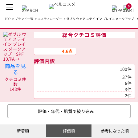
0
TOP
>
ブランド一覧
>
エスティローダー
>
ダブル ウェア ステイ イン プレイス メークアップ SPF
総合クチコミ評価
4.6点
評価内訳
商品を見
100件
る
37件
クチコミ件
6件
数
148件
3件
2件
評価・年代・肌質で絞り込み
新着順
評価順
参考になった順