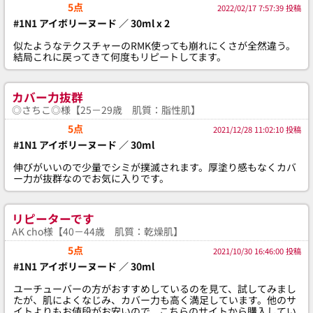
5点
2022/02/17 7:57:39 投稿
#1N1 アイボリーヌード ／ 30ml x 2
似たようなテクスチャーのRMK使っても崩れにくさが全然違う。
結局これに戻ってきて何度もリピートしてます。
カバー力抜群
◎さちこ◎様【25－29歳 肌質：脂性肌】
5点
2021/12/28 11:02:10 投稿
#1N1 アイボリーヌード ／ 30ml
伸びがいいので少量でシミが撲滅されます。厚塗り感もなくカバ
ー力が抜群なのでお気に入りです。
リピーターです
AK cho様【40－44歳 肌質：乾燥肌】
5点
2021/10/30 16:46:00 投稿
#1N1 アイボリーヌード ／ 30ml
ユーチューバーの方がおすすめしているのを見て、試してみまし
たが、肌によくなじみ、カバー力も高く満足しています。他のサ
イトよりもお値段がお安いので、こちらのサイトから購入してい