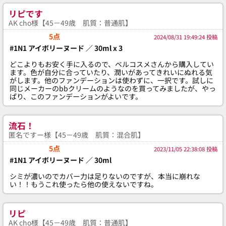
リピです
AK cho様【45－49歳 肌質：普通肌】
5点
2024/08/31 19:49:24 投稿
#1N1 アイボリーヌード ／ 30ml x 3
どこよりもお安く手に入るので、ベルコスメさんから購入してい
ます。色が自分に合っていたり、潤いがあってきれいにぬれる気
がします。他のファンデーションは使わずに、一択です。試しに
同じメーカーのbbクリームのようなのを買ってみましたが、やっ
ぱり、このファンデーションがよいです。
流石！
匿名ですー様【45－49歳 肌質：混合肌】
5点
2023/11/05 22:38:08 投稿
#1N1 アイボリーヌード ／ 30ml
シミが濃いのでカバー力は足りないのですが、本当に崩れな
い！！もうこれ使ったら他の使えないですね。
リピ
AK cho様【45－49歳 肌質：普通肌】