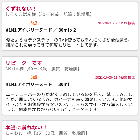
くずれない！
しろくまぱん様【30－34歳 肌質：乾燥肌】
5点
2022/02/17 7:57:39 投稿
#1N1 アイボリーヌード ／ 30ml x 2
似たようなテクスチャーのRMK使っても崩れにくさが全然違う。
結局これに戻ってきて何度もリピートしてます。
リピーターです
AK cho様【40－44歳 肌質：乾燥肌】
5点
2021/10/30 16:46:00 投稿
#1N1 アイボリーヌード ／ 30ml
ユーチューバーの方がおすすめしているのを見て、試してみまし
たが、肌によくなじみ、カバー力も高く満足しています。他のサ
イトよりもお値段がお安いので、こちらのサイトから購入してい
ます。何本目かわからないほどリピーターです。
本当に崩れない！
にゃおおー様【35－39歳 肌質：乾燥肌】