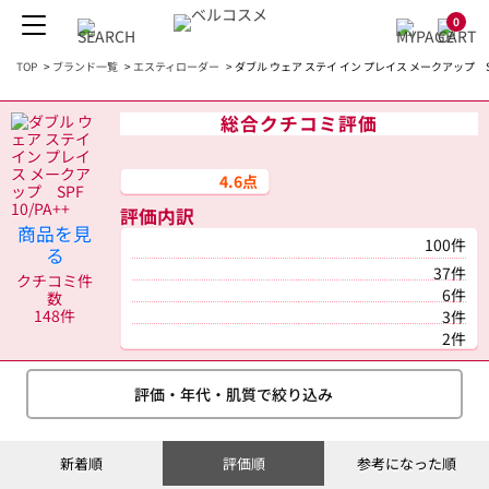
0
TOP
>
ブランド一覧
>
エスティローダー
>
ダブル ウェア ステイ イン プレイス メークアップ SPF
総合クチコミ評価
4.6点
評価内訳
商品を見
100件
る
37件
クチコミ件
6件
数
148件
3件
2件
評価・年代・肌質で絞り込み
新着順
評価順
参考になった順