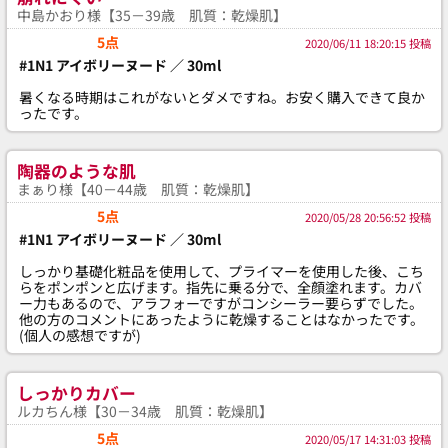
中島かおり様【35－39歳 肌質：乾燥肌】
5点
2020/06/11 18:20:15 投稿
#1N1 アイボリーヌード ／ 30ml
暑くなる時期はこれがないとダメですね。お安く購入できて良か
ったです。
陶器のような肌
まぁり様【40－44歳 肌質：乾燥肌】
5点
2020/05/28 20:56:52 投稿
#1N1 アイボリーヌード ／ 30ml
しっかり基礎化粧品を使用して、プライマーを使用した後、こち
らをポンポンと広げます。指先に乗る分で、全顔塗れます。カバ
ー力もあるので、アラフォーですがコンシーラー要らずでした。
他の方のコメントにあったように乾燥することはなかったです。
(個人の感想ですが)
しっかりカバー
ルカちん様【30－34歳 肌質：乾燥肌】
5点
2020/05/17 14:31:03 投稿