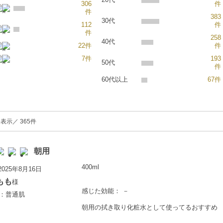
306
件
件
383
30代
112
件
件
258
40代
22件
件
7件
193
50代
件
60代以上
67件
表示／ 365件
朝用
400ml
025年8月16日
もも
様
感じた効能： －
歳：普通肌
朝用の拭き取り化粧水として使ってるおすすめ