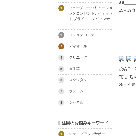
sa____
フューチャーソリューショ
1
25－29
ンlx コンセントレイティッ
ド ブライトニングソフナ
ー
コスメデコルテ
2
ディオール
3
クリニーク
4
資生堂
投稿日：2
5
てぃち
ロクシタン
6
25－29
ランコム
7
シャネル
8
注目のお悩みキーワード
シェイプアップサポート
1