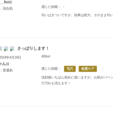
__ku
様
感じた効能： －
歳：混合肌
匂いはきついですが、効果は絶大。そのまま匂
さっぱりします！
400ml
024年4月18日
ゃん
様
感じた効能：
毛穴
角質ケア
歳：普通肌
洗顔後いちばん初めに使いますが、お肌がパー
穴汚れも消えます！