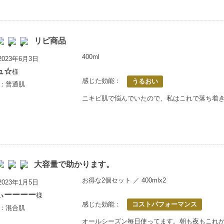
リピ商品
400ml
023年6月3日
ュ☆
様
感じた効能：
うるおい
歳：普通肌
ニキビ肌で悩んでいたので、私はこれで落ち着
大容量で助かります。
お得な2個セット ／ 400mlx2
023年1月5日
ぃーーーー
様
感じた効能：
コストパフォーマンス
歳：混合肌
オールシーズン毎日使ってます。朝も夜もこれ