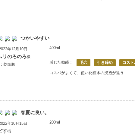
つかいやすい
400ml
022年12月10日
ムリのろのろ
様
感じた効能：
毛穴
引き締め
コスト
歳：乾燥肌
コスパがよくて、使い化粧水の浸透が違う
春夏に良い。
200ml
022年10月15日
どす
様