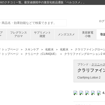
0mlのクチコミ一覧。最安値挑戦中の激安化粧品通販「ベルコスメ」。
ログ
ケア
フレグランス
サプリメント
美容家電
メンズコスメ
取
ア
アロマ
雑貨
小物
メ トップページ
スキンケア
化粧水
化粧水
クラリファイングローショ
メ トップページ
クリニーク（CLINIQUE）
クラリファイングローション2 40
ブランド：
クリニーク 
クラリファイン
Clarifying Lotion 2
4