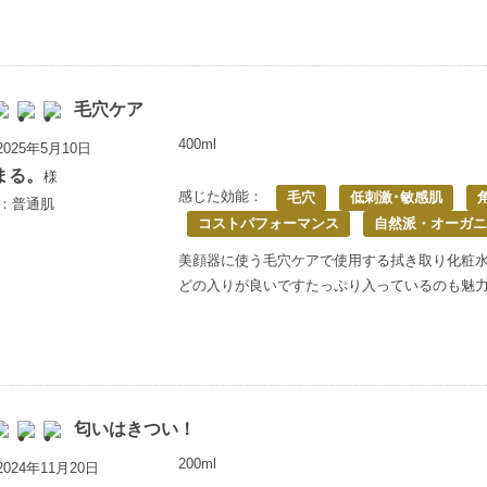
毛穴ケア
400ml
025年5月10日
まる。
様
感じた効能：
毛穴
低刺激･敏感肌
歳：普通肌
コストパフォーマンス
自然派・オーガニ
美顔器に使う毛穴ケアで使用する拭き取り化粧
どの入りが良いですたっぷり入っているのも魅
匂いはきつい！
200ml
024年11月20日