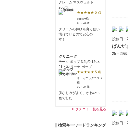
クレーム マスヴェルト
200ml
★★★★★ 5 点
tkgksm様
40－44歳
クリームの伸びも良く使い
慣れているので安心の一
投稿日：2
本！
ぱんだ
25－29
クリニーク
チーク ポップ 3.5g/0.12oz.
21 バレリーナ ポップ
★★★★★ 5 点
オーガニックコスメ
様
30－34歳
肌なじみがよく、かわいい
色でした
クチコミ一覧を見る
投稿日：2
検索キーワードランキング