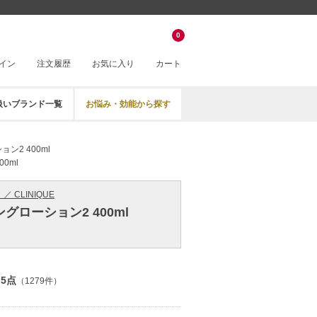
0
イン
注文履歴
お気に入り
カート
扱いブランド一覧
お悩み・効能から探す
ン2 400ml
0ml
／ CLINIQUE
グローション2 400ml
.5点
（1279件）