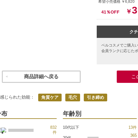
希望小売価格 ￥6,82
3
￥
41％OFF
クチ
ベルコスメでご購入
会員ランクに応じた
商品詳細へ戻る
こ
く感じられた効能：
角質ケア
毛穴
引き締め
分布
年齢別
832
10代以下
13件
件
365
20代