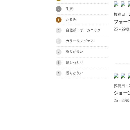
毛穴
2
投稿日：2
たるみ
3
フォー
25－29
自然派・オーガニック
4
カラーリングケア
5
香りが良い
6
髪しっとり
7
香りが良い
8
投稿日：2
ショーン
25－29