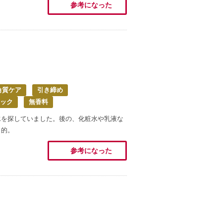
参考になった
角質ケア
引き締め
ック
無香料
水を探していました。後の、化粧水や乳液な
力的。
参考になった