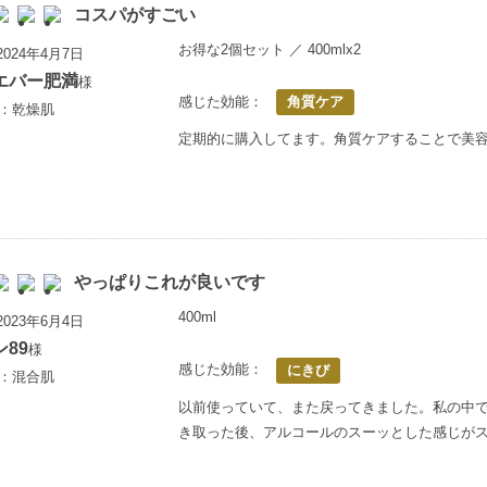
コスパがすごい
お得な2個セット ／ 400mlx2
024年4月7日
エバー肥満
様
感じた効能：
角質ケア
歳：乾燥肌
定期的に購入してます。角質ケアすることで美
やっぱりこれが良いです
400ml
023年6月4日
89
様
感じた効能：
にきび
歳：混合肌
以前使っていて、また戻ってきました。私の中
き取った後、アルコールのスーッとした感じが