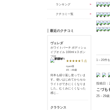
ランキング
クチコミ一覧
最近のクチコミ
ヴェレダ
ホワイトバーチ ボディシェ
イプオイル 100ml x 3 ポン
プ付
1～20件を
★★★★★ 5 点
nyan様
45－49歳
何本も繰り返し使っていま
す。使いはじめてからセル
投稿日：2
ライトができにくくなりま
した。むくみにくくなった
こづも
感じ...
25－29
クラランス