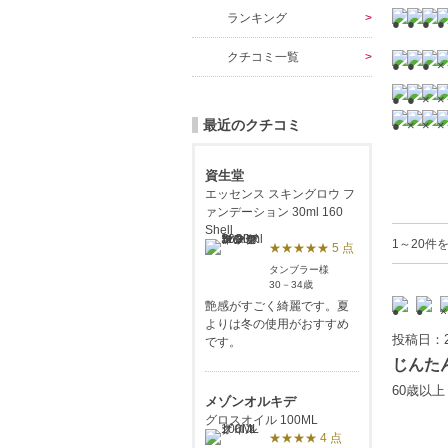
ランキング
クチコミ一覧
最近のクチコミ
資生堂
エッセンス スキングロウ フ
ァンデーション 30ml 160
Shell
1～20件
★★★★★ 5 点
タンブラー様
30－34歳
艶感がすごく綺麗です。夏
よりは冬の使用がおすすめ
投稿日：2
です。
じんた
60歳以
メゾンオルキデ
グロスオイル 100ML
★★★★ 4 点