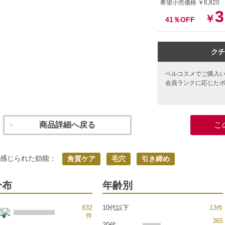
希望小売価格 ￥6,82
3
￥
41％OFF
クチ
ベルコスメでご購入
会員ランクに応じた
商品詳細へ戻る
こ
く感じられた効能：
角質ケア
毛穴
引き締め
分布
年齢別
832
10代以下
13件
件
365
20代