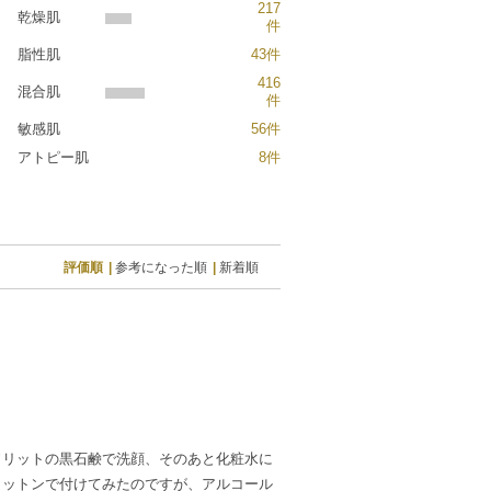
217
乾燥肌
件
脂性肌
43件
416
混合肌
件
敏感肌
56件
アトピー肌
8件
評価順
参考になった順
新着順
ソリットの黒石鹸で洗顔、そのあと化粧水に
コットンで付けてみたのですが、アルコール