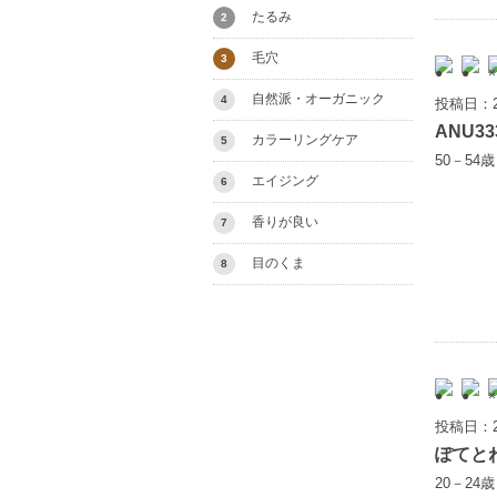
たるみ
2
毛穴
3
自然派・オーガニック
4
投稿日：2
ANU33
カラーリングケア
5
50－54
エイジング
6
香りが良い
7
目のくま
8
投稿日：2
ぽてと
20－24