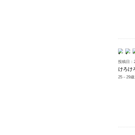
投稿日：2
けろけ
25－29