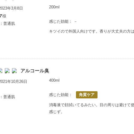
200ml
023年3月8日
マ
様
感じた効能： －
歳：普通肌
キツイので外国人向けです。香りが大丈夫の方
アルコール臭
400ml
021年10月26日
感じた効能：
角質ケア
歳：普通肌
消毒液で顔拭いてるみたい。目の周りは避けて
感じず。