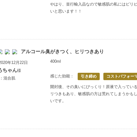
やはり、並行輸入品なので敏感肌の私にはピリ
いと思います！！
アルコール臭がきつく、ヒリつきあり
400ml
020年12月22日
ろちゃん
様
感じた効能：
引き締め
コストパフォー
歳：混合肌
開封後、その臭いにびっくり！原液で入ってい
リつきもあり、敏感肌の方は荒れてしまうかも
いです。