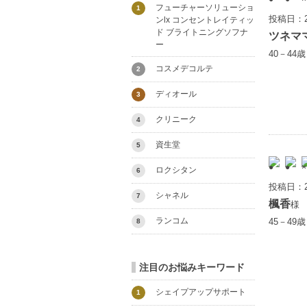
フューチャーソリューショ
1
投稿日：2
ンlx コンセントレイティッ
ド ブライトニングソフナ
ツネマ
ー
40－44
コスメデコルテ
2
ディオール
3
クリニーク
4
資生堂
5
ロクシタン
6
投稿日：2
シャネル
7
楓香
様
ランコム
45－49
8
注目のお悩みキーワード
シェイプアップサポート
1