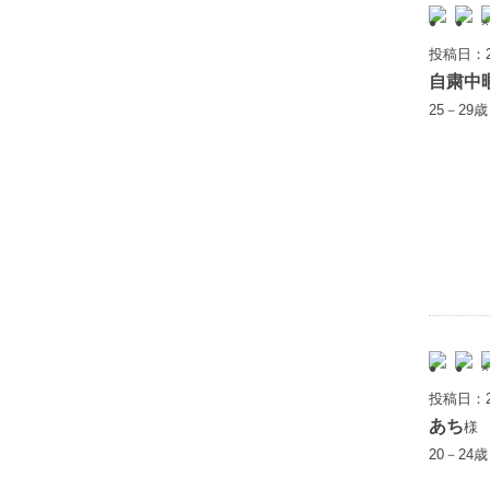
投稿日：2
自粛中
25－29
投稿日：2
あち
様
20－24