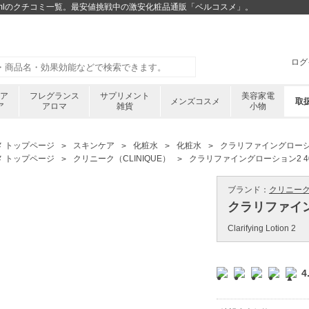
0mlのクチコミ一覧。最安値挑戦中の激安化粧品通販「ベルコスメ」。
ログ
ケア
フレグランス
サプリメント
美容家電
メンズコスメ
取
ア
アロマ
雑貨
小物
メ トップページ
スキンケア
化粧水
化粧水
クラリファイングローショ
メ トップページ
クリニーク（CLINIQUE）
クラリファイングローション2 40
ブランド：
クリニーク 
クラリファイン
Clarifying Lotion 2
4