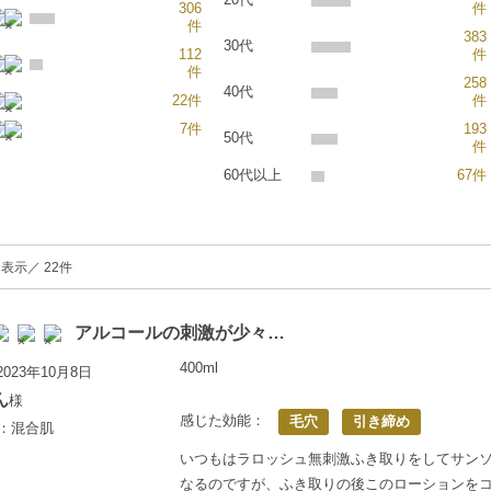
306
件
件
383
30代
112
件
件
258
40代
22件
件
7件
193
50代
件
60代以上
67件
を表示／ 22件
アルコールの刺激が少々…
400ml
023年10月8日
ん
様
感じた効能：
毛穴
引き締め
上：混合肌
いつもはラロッシュ無刺激ふき取りをしてサン
なるのですが、ふき取りの後このローションを