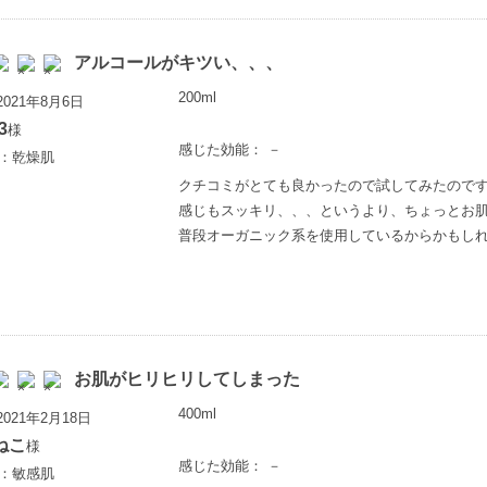
アルコールがキツい、、、
200ml
021年8月6日
3
様
感じた効能： －
歳：乾燥肌
クチコミがとても良かったので試してみたので
感じもスッキリ、、、というより、ちょっとお
普段オーガニック系を使用しているからかもし
お肌がヒリヒリしてしまった
400ml
021年2月18日
ねこ
様
感じた効能： －
歳：敏感肌