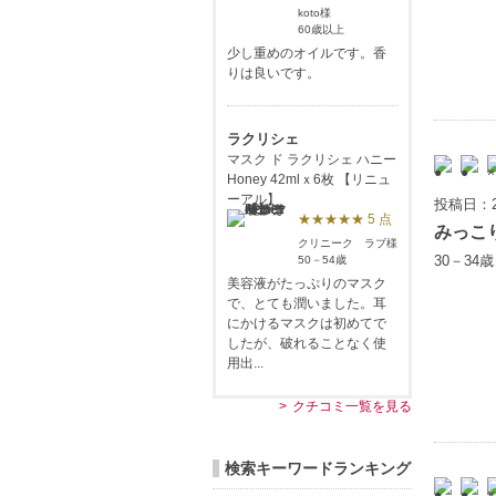
koto様
60歳以上
少し重めのオイルです。香
りは良いです。
ラクリシェ
マスク ド ラクリシェ ハニー
Honey 42mlｘ6枚 【リニュ
ーアル】
投稿日：2
★★★★★ 5 点
みっこ
クリニーク ラブ様
30－34
50－54歳
美容液がたっぷりのマスク
で、とても潤いました。耳
にかけるマスクは初めてで
したが、破れることなく使
用出...
クチコミ一覧を見る
検索キーワードランキング