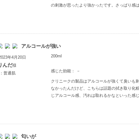
の刺激が思ったより強かったです。さっぱり感
アルコールが強い
200ml
023年4月20日
りんだ
様
感じた効能： －
歳：普通肌
クリニークの製品はアルコールが強くて臭いも
なかったんだけど、こちらは話題の拭き取り化
じアルコール感、汚れは取れるかなといった感
匂いが