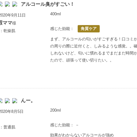
アルコール臭がすごい！
400ml
020年9月11日
暇ママ
様
感じた効能：
角質ケア
歳：乾燥肌
まず、アルコールの匂いがすごすぎる！口コミ
の周りの際に近付くと、しみるような感覚。。
しれないけど、匂いに慣れるまでまだまだ時間
たので、頑張って使い切りたい。。
んー。
200ml
020年8月5日
感じた効能： －
歳：普通肌
効果がわからないアルコールが強め