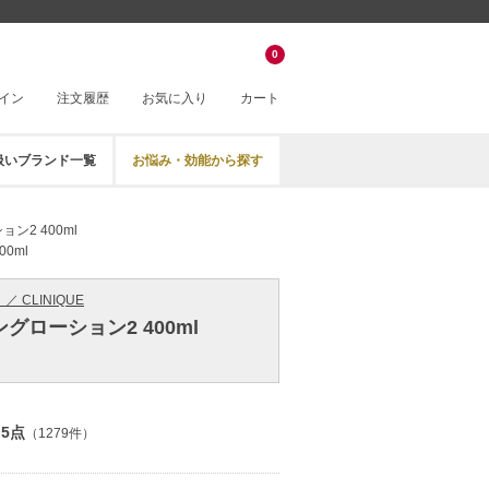
0
イン
注文履歴
お気に入り
カート
扱いブランド一覧
お悩み・効能から探す
ン2 400ml
0ml
／ CLINIQUE
グローション2 400ml
.5点
（1279件）