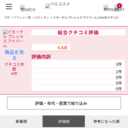
0
TOP
>
ブランド一覧
>
ロクシタン
>
イモーテル プレシャス アイバーム 15mlのクチコミ
総合クチコミ評価
4.8点
商品を見
評価内訳
る
3件
クチコミ件
数
1件
4件
0件
0件
0件
評価・年代・肌質で絞り込み
新着順
評価順
参考になった順