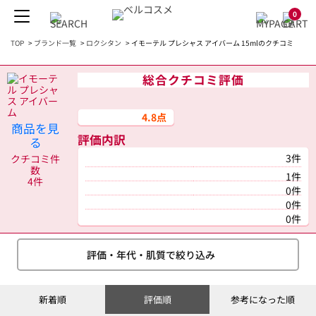
0
TOP
>
ブランド一覧
>
ロクシタン
>
イモーテル プレシャス アイバーム 15mlのクチコミ
総合クチコミ評価
4.8点
商品を見
評価内訳
る
3件
クチコミ件
数
1件
4件
0件
0件
0件
評価・年代・肌質で絞り込み
新着順
評価順
参考になった順