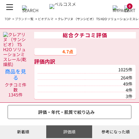
0
TOP
>
ブランド一覧
>
ビオデルマ
>
クレアリヌ （サンシビオ） TS H2O ソリューションミスレー
総合クチコミ評価
4.7点
評価内訳
1025件
商品を見
る
264件
49件
クチコミ件
数
4件
1345件
3件
評価・年代・肌質で絞り込み
新着順
評価順
参考になった順