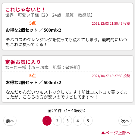
これじゃないと！
世界一可愛い子様【20－24歳 肌質：敏感肌】
5点
2021/12/03 21:50:49 投稿
お得な2個セット ／ 500mlx2
デパコスのクレンジングを使っても荒れてしまう。最終的にいつ
もこれに戻ってくる！
定番お気に入り
なーむー様【25－29歳 肌質：敏感肌】
5点
2021/10/27 13:27:50 投稿
お得な2個セット ／ 500mlx2
なんだかんだいつもストックしてます！前はコストコで買ってま
したが、こちらの方が安いのでリピしてます〜！
全291件（1～10表示）
前へ
1
2
3
4
5
次へ
▲ページ上部へ