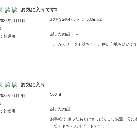
お気に入りです❗
お得な2個セット ／ 500mlx2
023年5月11日
様
感じた効能： －
歳：普通肌
しっかりメークも落ちるし、使い心地もいいです
お気に入り
500ml
023年2月10日
様
感じた効能： －
歳：乾燥肌
お手軽で 使ったあとはさっぱりして快適！母に
（笑）もちろんリピートです！