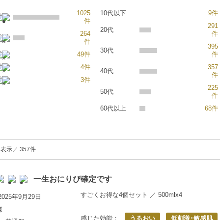
1025
10代以下
9件
件
291
20代
264
件
件
395
30代
49件
件
4件
357
40代
件
3件
225
50代
件
60代以上
68件
表示／ 357件
一生おにりぴ確定です
すごくお得な4個セット ／ 500mlx4
025年9月29日
様
感じた効能：
うるおい
低刺激･敏感肌