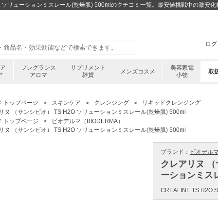
2O ソリューションミスレール(乾燥肌) 500mlのクチコミ一覧。最安値挑戦中の激
ログ
ケア
フレグランス
サプリメント
美容家電
メンズコスメ
取
ア
アロマ
雑貨
小物
メ トップページ
スキンケア
クレンジング
リキッドクレンジング
ヌ （サンシビオ） TS H2O ソリューションミスレール(乾燥肌) 500ml
メ トップページ
ビオデルマ（BIODERMA）
ヌ （サンシビオ） TS H2O ソリューションミスレール(乾燥肌) 500ml
ブランド：
ビオデルマ 
クレアリヌ （サ
ーションミスレー
CREALINE TS H2O 