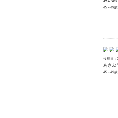
みい3
様
45－49
投稿日：2
あきぷ
45－49