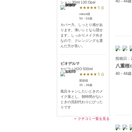
40－44
ション 30ml 130 Opal
★★★★★ 5 点
mikick様
50－54歳
カバー力、しっとり感があ
ります。薄いシミなら隠せ
ます。しっかりメイク向き
なので、クレンジングも選
んだ方が良い。
投稿日：2
ビオデルマ
八重桜
セビウムH2O 500ml
40－44
★★★★★ 5 点
那留様
35－39歳
風呂キャンしたいときのメ
イク落とし、朝時間がない
ときの洗顔代わりにぴった
りです
クチコミ一覧を見る