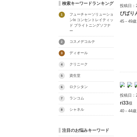
検索キーワードランキング
投稿日：2
びばり
フューチャーソリューショ
1
ンlx コンセントレイティッ
45－49
ド ブライトニングソフナ
ー
コスメデコルテ
2
ディオール
3
クリニーク
4
資生堂
5
ロクシタン
6
投稿日：2
ランコム
7
ri33
様
シャネル
8
40－44
注目のお悩みキーワード