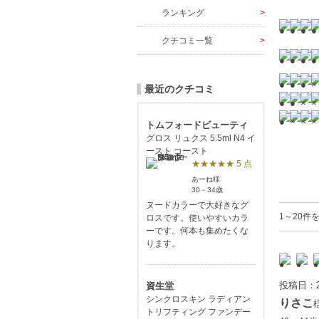
ランキング
クチコミ一覧
最近のクチコミ
トムフォードビューティ
グロス リュクス 5.5ml N4 イ
ースト コースト
★★★★★ 5 点
あーね様
30－34歳
ヌードカラーで大好きなグ
1～20件を
ロスです。使いやすいカラ
ーです。何本も集めたくな
ります。
投稿日：2
資生堂
シンクロスキン ラディアン
りさこ
トリフティング ファンデー