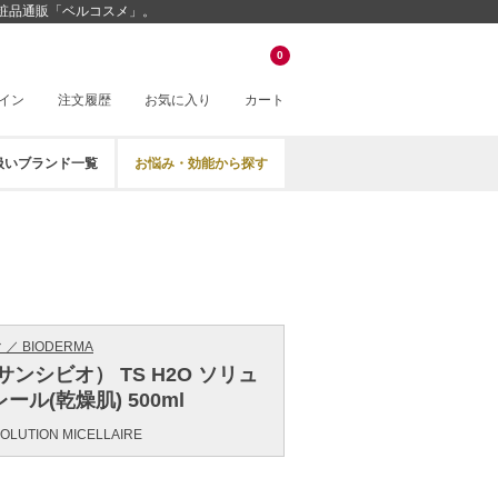
安化粧品通販「ベルコスメ」。
0
イン
注文履歴
お気に入り
カート
扱いブランド一覧
お悩み・効能から探す
／ BIODERMA
ンシビオ） TS H2O ソリュ
ル(乾燥肌) 500ml
SOLUTION MICELLAIRE