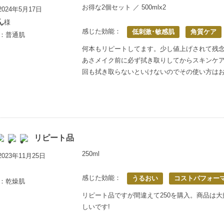
お得な2個セット ／ 500mlx2
024年5月17日
ん
様
感じた効能：
低刺激･敏感肌
角質ケア
歳：普通肌
何本もリピートしてます。少し値上げされて残
あさメイク前に必ず拭き取りしてからスキンケ
回も拭き取らないといけないのでその使い方は
リピート品
250ml
023年11月25日
感じた効能：
うるおい
コストパフォー
歳：乾燥肌
リピート品ですが間違えて250を購入。商品は大
しいです!