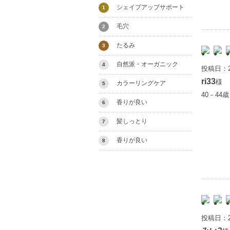
シェイプアップサポート
1
毛穴
2
たるみ
3
自然派・オーガニック
4
投稿日：2
ri33
様
カラーリングケア
5
40－44
香りが良い
6
髪しっとり
7
香りが良い
8
投稿日：2