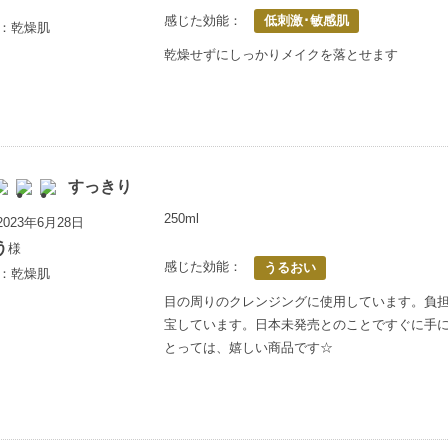
感じた効能：
低刺激･敏感肌
歳：乾燥肌
乾燥せずにしっかりメイクを落とせます
すっきり
250ml
023年6月28日
う
様
感じた効能：
うるおい
歳：乾燥肌
目の周りのクレンジングに使用しています。負
宝しています。日本未発売とのことですぐに手
とっては、嬉しい商品です☆