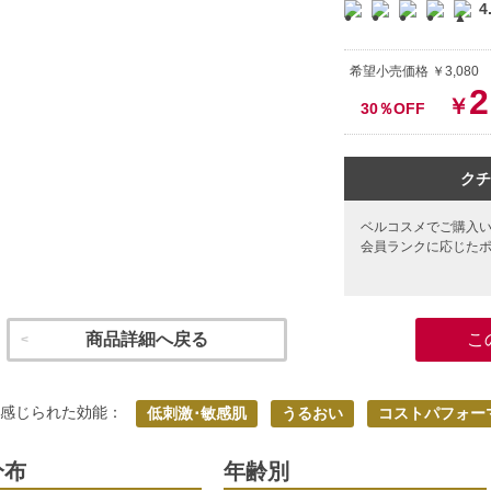
4
希望小売価格 ￥3,08
2
￥
30％OFF
クチ
ベルコスメでご購入
会員ランクに応じた
商品詳細へ戻る
こ
く感じられた効能：
低刺激･敏感肌
うるおい
コストパフォー
分布
年齢別