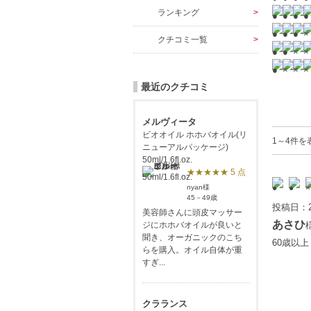
ランキング
クチコミ一覧
最近のクチコミ
メルヴィータ
ビオオイル ホホバオイル(リ
1～4件を
ニューアルパッケージ)
50ml/1.6fl.oz.
★★★★★ 5 点
nyan様
45－49歳
投稿日：2
美容師さんに頭皮マッサー
あさひ
ジにホホバオイルが良いと
聞き、オーガニックのこち
60歳以
らを購入。オイル自体が重
すぎ...
クラランス