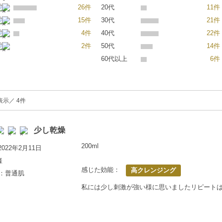
26件
20代
11件
15件
30代
21件
4件
40代
22件
2件
50代
14件
60代以上
6件
表示／ 4件
少し乾燥
200ml
022年2月11日
様
感じた効能：
高クレンジング
上：普通肌
私には少し刺激が強い様に思いましたリピート