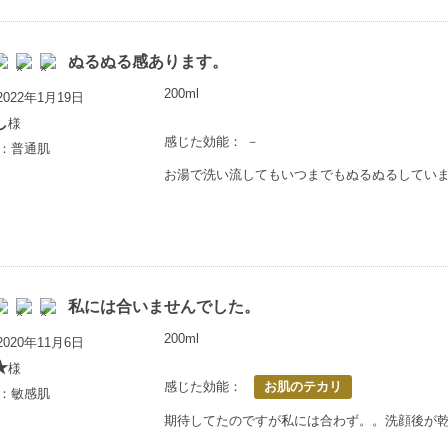
ぬるぬる感あります。
200ml
022年1月19日
し
様
感じた効能： －
歳：普通肌
お湯で洗い流してもいつまでもぬるぬるしてい
私には合いませんでした。
200ml
020年11月6日
★
様
感じた効能：
お肌のテカリ
歳：敏感肌
期待してたのですが私には合わず。。洗顔後が