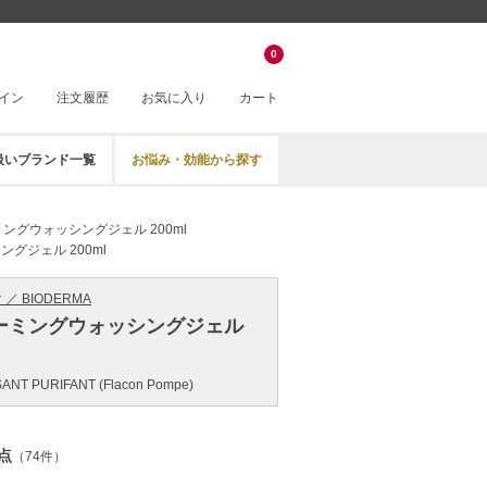
0
イン
注文履歴
お気に入り
カート
扱いブランド一覧
お悩み・効能から探す
ングウォッシングジェル 200ml
グジェル 200ml
／ BIODERMA
ーミングウォッシングジェル
NT PURIFANT (Flacon Pompe)
点
（74件）