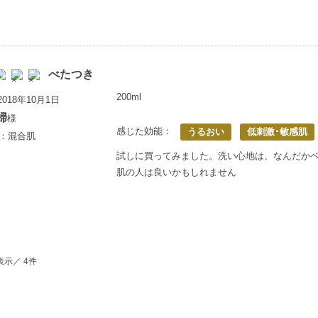
べたつき
200ml
018年10月1日
婦
様
感じた効能：
うるおい
低刺激･敏感肌
歳：混合肌
試しに買ってみました。洗い心地は、なんだか
肌の人は良いかもしれません
表示／ 4件