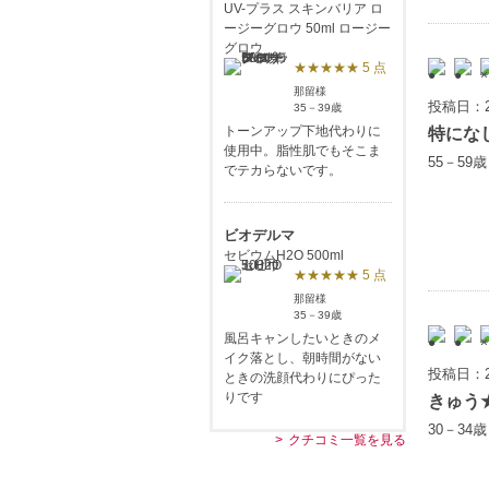
UV-プラス スキンバリア ロ
ージーグロウ 50ml ロージー
グロウ
★★★★★ 5 点
那留様
投稿日：2
35－39歳
トーンアップ下地代わりに
特にな
使用中。脂性肌でもそこま
55－59
でテカらないです。
ビオデルマ
セビウムH2O 500ml
★★★★★ 5 点
那留様
35－39歳
風呂キャンしたいときのメ
イク落とし、朝時間がない
投稿日：2
ときの洗顔代わりにぴった
りです
きゅう
30－34
クチコミ一覧を見る