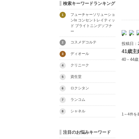
検索キーワードランキング
フューチャーソリューショ
1
ンlx コンセントレイティッ
ド ブライトニングソフナ
ー
コスメデコルテ
2
投稿日：2
41歳主
ディオール
3
40－44
クリニーク
4
資生堂
5
ロクシタン
6
ランコム
7
シャネル
8
1～4件を
注目のお悩みキーワード