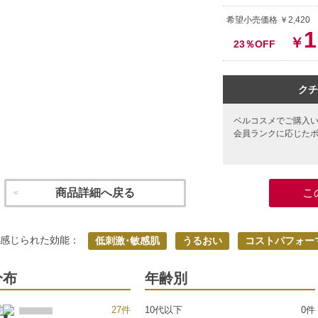
希望小売価格 ￥2,420
1
￥
23％OFF
クチ
ベルコスメでご購入
会員ランクに応じた
商品詳細へ戻る
こ
く感じられた効能：
低刺激･敏感肌
うるおい
コストパフォー
分布
年齢別
27件
10代以下
0件