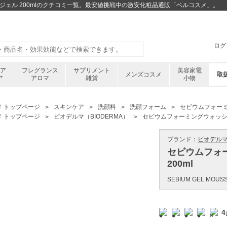
ジェル 200mlのクチコミ一覧。最安値挑戦中の激安化粧品通販「ベルコスメ」。
ログ
ケア
フレグランス
サプリメント
美容家電
メンズコスメ
取
ア
アロマ
雑貨
小物
メ トップページ
スキンケア
洗顔料
洗顔フォーム
セビウムフォーミ
メ トップページ
ビオデルマ（BIODERMA）
セビウムフォーミングウォッシン
ブランド：
ビオデルマ 
セビウムフォ
200ml
SEBIUM GEL MOUSSA
4