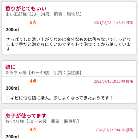
香りがとてもいい
まい五郎様【30－34歳 肌質：脂性肌】
5点
2021/08/23 11:43:31 投稿
200ml
さっぱりした洗い上がりなのに余分なものは落ちないでしっとり
します手だと泡立ちにくいのでネットで泡立ててから使っていま
す
娘に
たろちゃ様【45－49歳 肌質：脂性肌】
4点
2022/07/15 10:10:49 投稿
200ml
ニキビに悩む娘に購入。少しよくなってきたようです！
息子が使ってます
お-はな様【50－54歳 肌質：脂性肌】
4点
2020/02/22 7:44:36 投稿
200ml