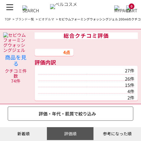
0
TOP
>
ブランド一覧
>
ビオデルマ
>
セビウムフォーミングウォッシングジェル 200mlのクチコ
総合クチコミ評価
4点
商品を見
評価内訳
る
27件
クチコミ件
数
26件
74件
15件
4件
2件
評価・年代・肌質で絞り込み
新着順
評価順
参考になった順