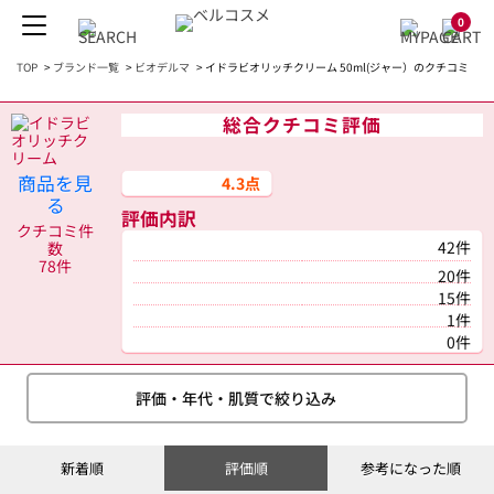
0
TOP
>
ブランド一覧
>
ビオデルマ
>
イドラビオリッチクリーム 50ml(ジャー）のクチコミ
総合クチコミ評価
商品を見
4.3点
る
評価内訳
クチコミ件
42件
数
78件
20件
15件
1件
0件
評価・年代・肌質で絞り込み
新着順
評価順
参考になった順