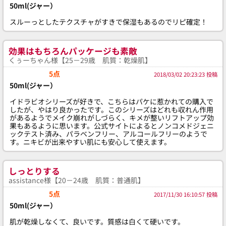
50ml(ジャー）
スルーっとしたテクスチャがすきで保湿もあるのでリピ確定！
効果はもちろんパッケージも素敵
くぅーちゃん様【25－29歳 肌質：乾燥肌】
5点
2018/03/02 20:23:23 投稿
50ml(ジャー）
イドラビオシリーズが好きで、こちらはパケに惹かれての購入で
したが、やはり良かったです。このシリーズはどれも収れん作用
があるようでメイク崩れがしづらく、キメが整いリフトアップ効
果もあるように思います。公式サイトによるとノンコメドジェニ
ックテスト済み、パラベンフリー、アルコールフリーのようで
す。ニキビが出来やすい肌にも安心して使えます。
しっとりする
assistance様【20－24歳 肌質：普通肌】
5点
2017/11/30 16:10:57 投稿
50ml(ジャー）
肌が乾燥しなくて、良いです。質感は白くて硬いです。