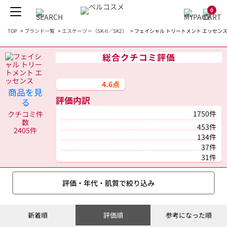
0
TOP
>
ブランド一覧
>
エスケーツー（SK-II／SK2）
>
フェイシャル トリートメント エッセンス 33
総合クチコミ評価
4.6点
商品を見
評価内訳
る
1750件
クチコミ件
数
453件
2405件
134件
37件
31件
評価・年代・肌質で絞り込み
新着順
評価順
参考になった順