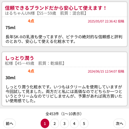
信頼できるブランドだから安心して使えます！
はるちゃんUN様【55－59歳 肌質：混合肌】
4点
2025/05/07 22:36:42 投稿
75ml
長年SK-IIの乳液も使ってますが、ピテラの絶対的な信頼感と評判
のとおり、安心して使える化粧水です。
しっとり潤う
舩様【45－49歳 肌質：乾燥肌】
4点
2024/06/15 12:54:07 投稿
30ml
しっとり潤う化粧水です。いつもはクリームを使用していますが
今回試して見ました。両方だと私には高価なのでどちらか一つと
いうとクリームなのでリピしませんが、予算があれば両方買いた
い使用感でした。
全453件（1～10表示）
前へ
1
2
3
4
5
次へ