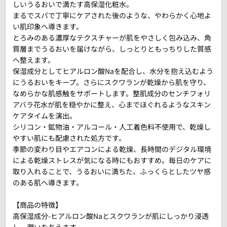
しいうるおいで満たす高保湿化粧水。
まるでスパで丁寧にケアされた後のような、やわらかく心地よ
い肌印象へ導きます。
とろみのある濃厚なテクスチャーが肌をやさしく包み込み、角
質層までうるおいを届けながら、しっとりともっちりした質感
へ整えます。
保湿成分としてヒアルロン酸Naを配合し、水分を抱え込むよう
にうるおいをキープ。さらにスクワランが乾燥から肌を守り、
なめらかな肌感触をサポートします。整肌成分のセンチフォリ
アバラ花水が肌を穏やかに整え、心までほぐれるようなスキン
ケアタイムを演出。
シリコン・鉱物油・アルコール・人工着色料不使用で、乾燥し
やすい肌にも配慮された処方です。
季節の変わり目やエアコンによる乾燥、長時間のデジタル環境
による乾燥ストレスが気になる時にもおすすめ。毎日のケアに
取り入れることで、うるおいに満ちた、ふっくらとしたツヤ感
のある肌へ導きます。
【商品の特徴】
高保湿成分-ヒアルロン酸Naとスクワランが肌にしっかり浸透