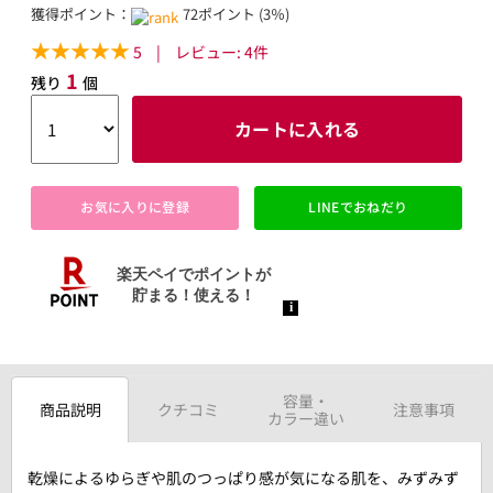
獲得ポイント：
72ポイント (3％)
5
|
レビュー:
4
件
1
残り
個
カートに入れる
お気に入りに登録
LINEでおねだり
容量・
商品説明
クチコミ
注意事項
カラー違い
乾燥によるゆらぎや肌のつっぱり感が気になる肌を、みずみず