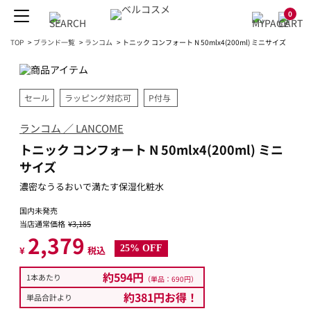
0
TOP
>
ブランド一覧
>
ランコム
>
トニック コンフォート N 50mlx4(200ml) ミニサイズ
セール
ラッピング対応可
P付与
ランコム ／ LANCOME
トニック コンフォート N 50mlx4(200ml) ミニ
サイズ
濃密なうるおいで満たす保湿化粧水
国内未発売
当店通常価格
¥3,185
2,379
25% OFF
¥
税込
約594円
1本あたり
（単品：690円）
約381円お得！
単品合計より