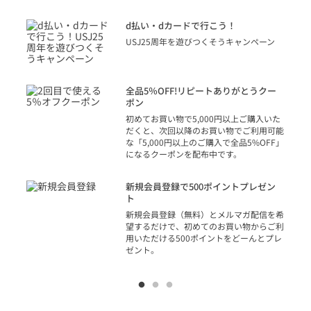
に
d払い・dカードで行こう！
り
USJ25周年を遊びつくそうキャンペーン
トを
決済
話
全品5％OFF!リピートありがとうクー
での
ポン
の方
初めてお買い物で5,000円以上ご購入いた
だくと、次回以降のお買い物でご利用可能
な「5,000円以上のご購入で全品5%OFF」
になるクーポンを配布中です。
り
アカ
新規会員登録で500ポイントプレゼン
ジッ
ト
物で
新規会員登録（無料）とメルマガ配信を希
望するだけで、初めてのお買い物からご利
用いただける500ポイントをどーんとプレ
ゼント。