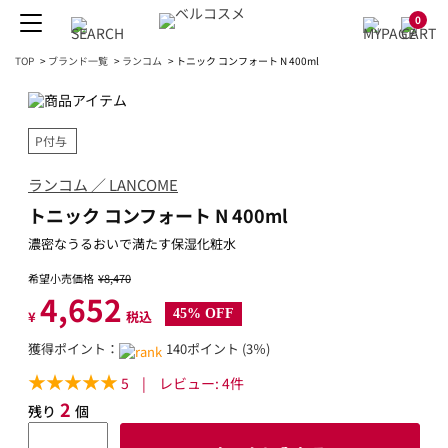
0
TOP
>
ブランド一覧
>
ランコム
>
トニック コンフォート N 400ml
P付与
ランコム ／ LANCOME
トニック コンフォート N 400ml
濃密なうるおいで満たす保湿化粧水
希望小売価格
¥8,470
4,652
45% OFF
¥
税込
獲得ポイント：
140ポイント (3％)
5
|
レビュー:
4
件
2
残り
個