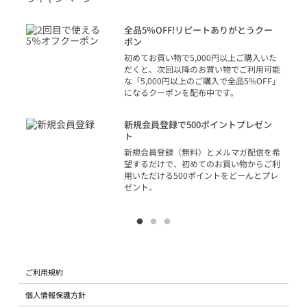
トを
決済
話
全品5％OFF!リピートありがとうクー
での
ポン
の方
初めてお買い物で5,000円以上ご購入いた
だくと、次回以降のお買い物でご利用可能
な「5,000円以上のご購入で全品5%OFF」
になるクーポンを配布中です。
り
アカ
新規会員登録で500ポイントプレゼン
ジッ
ト
物で
新規会員登録（無料）とメルマガ配信を希
望するだけで、初めてのお買い物からご利
用いただける500ポイントをどーんとプレ
ゼント。
ご利用規約
個人情報保護方針