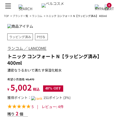
0
TOP
>
ブランド一覧
>
ランコム
>
トニック コンフォート N【ラッピング済み】 400ml
ラッピング済み
P付与
ランコム ／ LANCOME
トニック コンフォート N【ラッピング済み】
400ml
濃密なうるおいで満たす保湿化粧水
希望小売価格
¥8,470
5,002
40% OFF
¥
税込
獲得ポイント：
151ポイント (3％)
5
|
レビュー:
4
件
2
残り
個