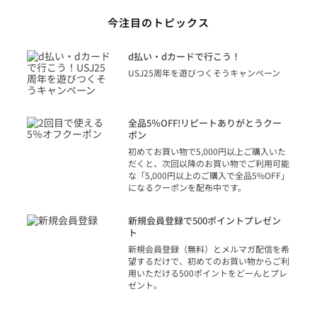
今注目のトピックス
に
d払い・dカードで行こう！
り
USJ25周年を遊びつくそうキャンペーン
トを
決済
話
全品5％OFF!リピートありがとうクー
での
ポン
の方
初めてお買い物で5,000円以上ご購入いた
だくと、次回以降のお買い物でご利用可能
な「5,000円以上のご購入で全品5%OFF」
になるクーポンを配布中です。
り
アカ
新規会員登録で500ポイントプレゼン
ジッ
ト
物で
新規会員登録（無料）とメルマガ配信を希
望するだけで、初めてのお買い物からご利
用いただける500ポイントをどーんとプレ
ゼント。