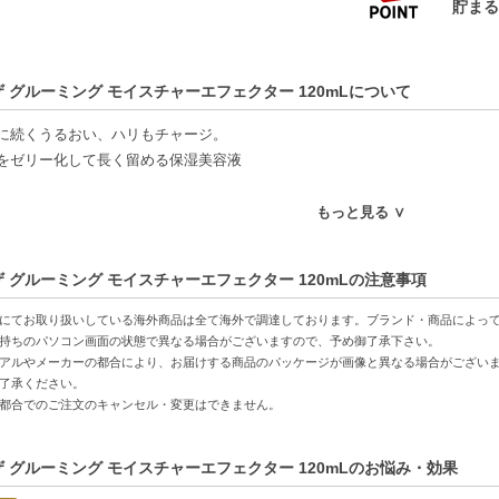
ザ グルーミング モイスチャーエフェクター 120mLについて
に続くうるおい、ハリもチャージ。
をゼリー化して長く留める保湿美容液
特徴】
もっと見る ∨
うるおい-肌に長時間留まるゼリー状の保湿成分により、しっかりとした水分
る印象へ-お肌にハリを与え、見た目を若々しく整える効果が期待できます。
ザ グルーミング モイスチャーエフェクター 120mLの注意事項
いテクスチャー-軽やかなテクスチャーで肌なじみが良く、日常のスキンケア
にてお取り扱いしている海外商品は全て海外で調達しております。ブランド・商品によっ
方へおすすめ】
持ちのパソコン画面の状態で異なる場合がございますので、予め御了承下さい。
アルやメーカーの都合により、お届けする商品のパッケージが画像と異なる場合がござい
悩む方
了承ください。
を感じている方
都合でのご注文のキャンセル・変更はできません。
持続を求める方
アに効果的な美容液を探している方
ザ グルーミング モイスチャーエフェクター 120mLのお悩み・効果
C:4901872931613】