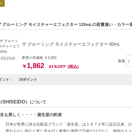
い
ザ グルーミング モイスチャーエフェクター 120mLの容量違い・カラー
ザ グルーミング モイスチャーエフェクター 60mL
希望小売価格 ￥3,300
3312316
数量
1,862
￥
43％OFF
(税込)
イント：
19ポイント
SHISEIDO）
について
生も美しく・・・・資生堂の約束
日本が世界に誇る化粧品ブランド「資生堂」は１８７２年に設立以来、ひ
変わらない安心と常に先を行く斬新な発想で日本だけでなく、海外の人々