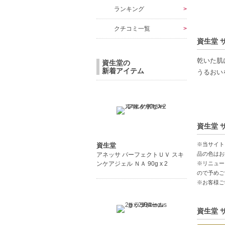
ランキング
クチコミ一覧
資生堂 
乾いた肌
資生堂の
新着アイテム
うるおい
【商品の
ゼリー化
ハリのあ
資生堂 
使いやす
※当サイト
資生堂
【こんな
品の色はお
アネッサ パーフェクトＵＶ スキ
※リニュー
ンケアジェル ＮＡ 90g x 2
乾燥肌に
ので予めご
ハリ不足
※お客様ご
うるおい
スキンケ
資生堂 
【JAN/UP