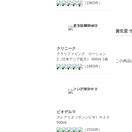
（1963件）
資生堂 
クリニーク
クラリファイング ローション
2（日本アジア処方） 400ml 1個
この商品
（1893件）
ビオデルマ
クレアリヌ（サンシビオ）Ｈ２Ｏ
500ml
（2310件）