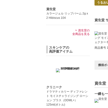
うるお
資生堂
カラージェル リップバーム 2g x
2 Hibiscus 104
資生堂 
資生堂の
全商品を見る
スキンケアの
商品番号 1
高評価アイテム
獲得ポ
資生堂（
クリニーク
ドラマティカリー ディファレン
一瞬も一
ト モイスチャライジング ローシ
ョン プラス（DDML+）
125ml(ボトル)