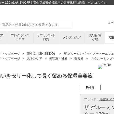
ター 120mLが43%OFF！資生堂最安値挑戦中の激安化粧品通販「ベルコスメ」。
ログ
ケア
フレグランス
サプリメント
美容家電
メンズコスメ
取
ア
アロマ
雑貨
小物
メ トップページ
資生堂（SHISEIDO）
ザ グルーミング モイスチャーエフェク
メ トップページ
スキンケア
美容液・乳液
美容液
ザ グルーミング 
おいをゼリー化して長く留める保湿美容液
P付与
ブランド：
資生堂 ／ S
ザ グルーミ
ター 120mL