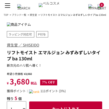
0
TOP
>
ブランド一覧
>
資生堂
>
リフトモイスト エマルジョン みずみずしいタイプ ba 130ml
ラッピング対応可
P付与
資生堂 ／ SHISEIDO
リフトモイスト エマルジョン みずみずしいタイ
プ ba 130ml
新次元のハリ肌へ導く！
希望小売価格
¥3,960
3,680
7% OFF
¥
税込
獲得ポイント：
111ポイント (3％)
5
残り
個
カートに入れる