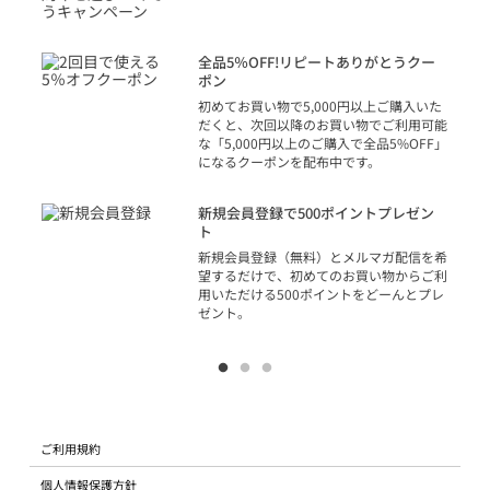
トを
決済
話
全品5％OFF!リピートありがとうクー
での
ポン
の方
初めてお買い物で5,000円以上ご購入いた
だくと、次回以降のお買い物でご利用可能
な「5,000円以上のご購入で全品5%OFF」
になるクーポンを配布中です。
り
アカ
新規会員登録で500ポイントプレゼン
ジッ
ト
物で
新規会員登録（無料）とメルマガ配信を希
望するだけで、初めてのお買い物からご利
用いただける500ポイントをどーんとプレ
ゼント。
ご利用規約
個人情報保護方針