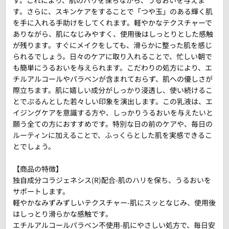
す。これにより、肌のハリを保ちながら、うるおいを与えま
す。さらに、スキンケアをすることで「つや玉」のある輝く肌
を手に入れる手助けをしてくれます。軽やかなテクスチャーで
ありながら、肌になじみやすく、使用後はしっとりとした感触
が残ります。すぐにメイクをしても、滑らかに整った肌を感じ
られるでしょう。日々のケアに取り入れることで、忙しい朝で
も簡単にうるおいを与えられます。こだわりの処方により、エ
チルアルコールやパラベンが含まれておらず、肌への優しさが
際立ちます。肌に嬉しい成分がしっかり浸透し、使い続けるこ
とでぷるんとした若々しい印象を演出します。この乳液は、エ
イジングケアを意識する方や、しっかりうるおいを与えたいと
願う全ての方におすすめです。特別な日の前のケアや、毎日の
ルーティンに加えることで、ふっくらとした肌を実感できるこ
とでしょう。
【商品の特徴】
独自成分コラジェネシス(R)配合-肌のハリを保ち、うるおいを
サポートします。
軽やかなみずみずしいテクスチャー-肌にスッとなじみ、使用後
はしっとり滑らかな感触です。
エチルアルコールパラベン不使用-肌にやさしい処方で、毎日安