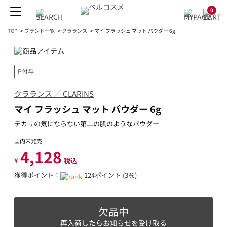
0
TOP
>
ブランド一覧
>
クラランス
>
マイ フラッシュ マット パウダー 6g
P付与
クラランス ／ CLARINS
マイ フラッシュ マット パウダー 6g
テカリの気にならない第二の肌のようなパウダー
国内未発売
4,128
¥
税込
獲得ポイント：
124ポイント (3％)
欠品中
再入荷したらお知らせを受け取る