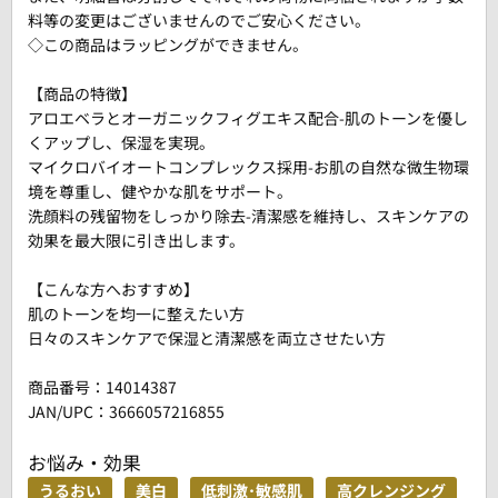
料等の変更はございませんのでご安心ください。
◇この商品はラッピングができません。
【商品の特徴】
アロエベラとオーガニックフィグエキス配合-肌のトーンを優し
くアップし、保湿を実現。
マイクロバイオートコンプレックス採用-お肌の自然な微生物環
境を尊重し、健やかな肌をサポート。
洗顔料の残留物をしっかり除去-清潔感を維持し、スキンケアの
効果を最大限に引き出します。
【こんな方へおすすめ】
肌のトーンを均一に整えたい方
日々のスキンケアで保湿と清潔感を両立させたい方
商品番号：
14014387
JAN/UPC：3666057216855
お悩み・効果
うるおい
美白
低刺激･敏感肌
高クレンジング