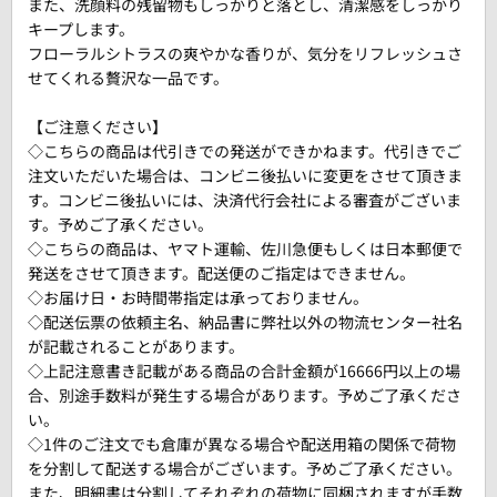
また、洗顔料の残留物もしっかりと落とし、清潔感をしっかり
キープします。
フローラルシトラスの爽やかな香りが、気分をリフレッシュさ
せてくれる贅沢な一品です。
【ご注意ください】
◇こちらの商品は代引きでの発送ができかねます。代引きでご
注文いただいた場合は、コンビニ後払いに変更をさせて頂きま
す。コンビニ後払いには、決済代行会社による審査がございま
す。予めご了承ください。
◇こちらの商品は、ヤマト運輸、佐川急便もしくは日本郵便で
発送をさせて頂きます。配送便のご指定はできません。
◇お届け日・お時間帯指定は承っておりません。
◇配送伝票の依頼主名、納品書に弊社以外の物流センター社名
が記載されることがあります。
◇上記注意書き記載がある商品の合計金額が16666円以上の場
合、別途手数料が発生する場合があります。予めご了承くださ
い。
◇1件のご注文でも倉庫が異なる場合や配送用箱の関係で荷物
を分割して配送する場合がございます。予めご了承ください。
また、明細書は分割してそれぞれの荷物に同梱されますが手数