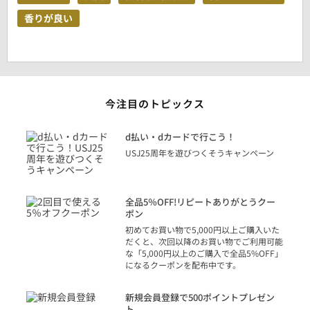
香りが良い
今注目のトピックス
に
d払い・dカードで行こう！
り
USJ25周年を遊びつくそうキャンペーン
トを
決済
話
全品5％OFF!リピートありがとうクー
での
ポン
の方
初めてお買い物で5,000円以上ご購入いた
だくと、次回以降のお買い物でご利用可能
な「5,000円以上のご購入で全品5%OFF」
になるクーポンを配布中です。
り
アカ
新規会員登録で500ポイントプレゼン
ジッ
ト