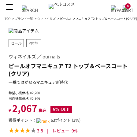
0
TOP
>
ブランド一覧
>
ウィネイルズ
>
ピールオフマニキュア T2 トップ＆ベースコート(クリア)
セール
P付与
ウィネイルズ ／ oui nails
ピールオフマニキュア T2 トップ＆ベースコート
(クリア)
一瞬ではがせるマニキュア新時代
希望小売価格
¥2,200
当店通常価格
¥2,199
2,067
6% OFF
¥
税込
獲得ポイント：
63ポイント (3％)
3.8
|
レビュー:
9
件