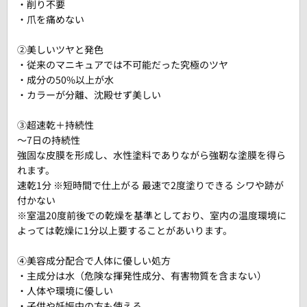
・削り不要
・爪を痛めない
②美しいツヤと発色
・従来のマニキュアでは不可能だった究極のツヤ
・成分の50%以上が水
・カラーが分離、沈殿せず美しい
③超速乾＋持続性
～7日の持続性
強固な皮膜を形成し、水性塗料でありながら強靭な塗膜を得ら
れます。
速乾1分 ※短時間で仕上がる 最速で2度塗りできる シワや跡が
付かない
※室温20度前後での乾燥を基準としており、室内の温度環境に
よっては乾燥に1分以上要することがあいります。
④美容成分配合で人体に優しい処方
・主成分は水（危険な揮発性成分、有害物質を含まない）
・人体や環境に優しい
・子供や妊娠中の方も使える