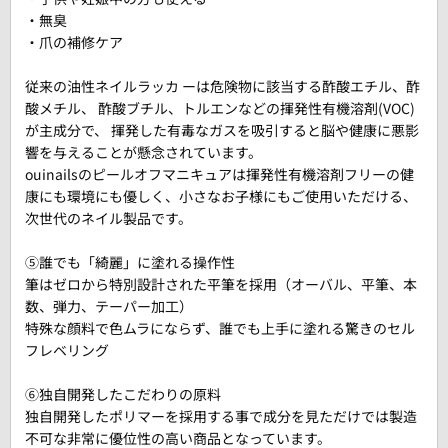
・無臭
・爪の補修ケア
従来の油性ネイルラッカ ーは危険物に該当する酢酸エチル、酢
酸メチル、 酢酸ブチル、トルエンなどの揮発性有機溶剤(VOC)
が主成分で、 揮発した有毒なガスを吸引すると脳や健康に悪影
響を与えることが懸念されています。
ouinailsのピールオフマニキュアは揮発性有機溶剤フリーの健
康にも環境にも優しく、小さなお子様にもご使用いただける、
次世代のネイル製品です。
⑤誰でも「綺麗」に塗れる操作性
筆はゼロから特別設計された平筆を採用（オーバル、平筆、本
数、弾力、テーパー加工）
特殊な顔料で色ムラにならず、誰でも上手に塗れる驚きのセル
フレベリング
⑥独自開発したこだわりの原料
独自開発したポリマーを採用する事で成分を見ただけでは製造
不可な非常に優位性の高い商品となっています。