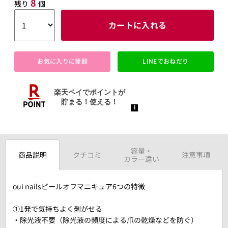
8
残り
個
カートに入れる
お気に入りに登録
LINEでおねだり
容量・
商品説明
クチコミ
注意事項
カラー違い
oui nailsピールオフマニキュア6つの特徴
①1発で気持ちよく剥がせる
・除光液不要（除光液の頻度による爪の乾燥などを防ぐ）