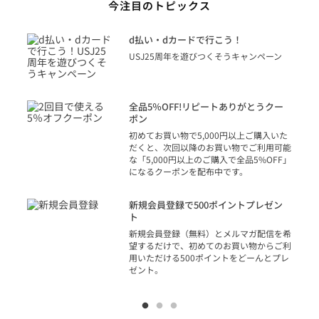
今注目のトピックス
に
d払い・dカードで行こう！
り
USJ25周年を遊びつくそうキャンペーン
トを
決済
話
全品5％OFF!リピートありがとうクー
での
ポン
の方
初めてお買い物で5,000円以上ご購入いた
だくと、次回以降のお買い物でご利用可能
な「5,000円以上のご購入で全品5%OFF」
になるクーポンを配布中です。
り
アカ
新規会員登録で500ポイントプレゼン
ジッ
ト
物で
新規会員登録（無料）とメルマガ配信を希
望するだけで、初めてのお買い物からご利
用いただける500ポイントをどーんとプレ
ゼント。