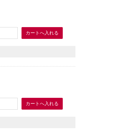
工）
高い商品となっています。
ます。
上が水です。