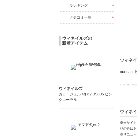
ランキング
クチコミ一覧
ウィネイルズの
新着アイテム
ウィネイ
oui n
①1発で
ウィネイルズ
・除光液
カラージェル 4g x 2 BS005 ピン
クコーラル
・削り不
・爪を痛
ウィネイ
②美しい
※当サイト
・従来の
品の色はお
※リニュー
・成分の