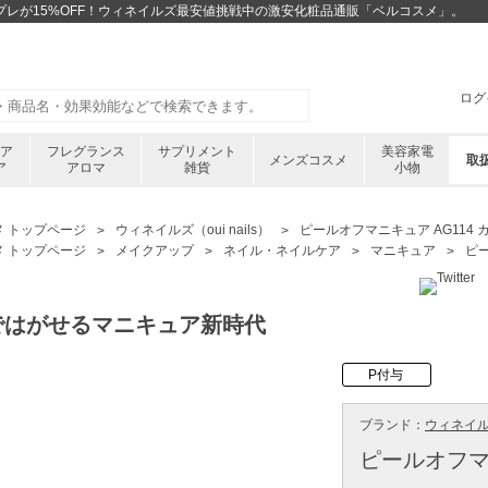
 カプレが15%OFF！ウィネイルズ最安値挑戦中の激安化粧品通販「ベルコスメ」。
ログ
ケア
フレグランス
サプリメント
美容家電
メンズコスメ
取
ア
アロマ
雑貨
小物
メ トップページ
ウィネイルズ（oui nails）
ピールオフマニキュア AG114 
メ トップページ
メイクアップ
ネイル・ネイルケア
マニキュア
ピー
ではがせるマニキュア新時代
P付与
ブランド：
ウィネイルズ 
ピールオフマニ