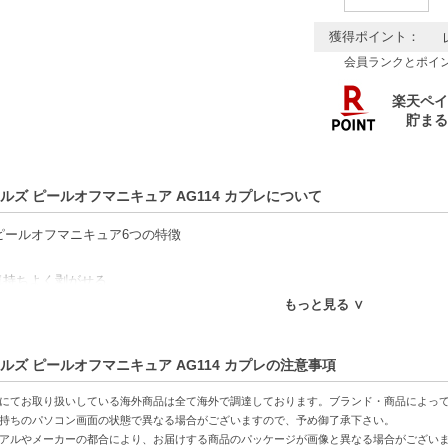
獲得ポイント：
会員ランクとポイ
ルズ ピールオフマニキュア AG114 カプレについて
ailsピールオフマニキュア6つの特徴
気持ちよく剥がせる
不要（除光液の頻度による爪の乾燥などを防ぐ）
もっと見る ∨
要
めない
ルズ ピールオフマニキュア AG114 カプレの注意事項
ツヤと発色
にてお取り扱いしている海外商品は全て海外で調達しております。ブランド・商品によっ
マニキュアでは不可能だった究極のツヤ
持ちのパソコン画面の状態で異なる場合がございますので、予め御了承下さい。
アルやメーカーの都合により、お届けする商品のパッケージが画像と異なる場合がござい
50%以上が水