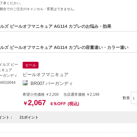
了承ください。
が分離、沈殿せず美しい
都合でのご注文のキャンセル・変更はできません。
＋持続性
持続性
ルズ ピールオフマニキュア AG114 カプレのお悩み・効果
膜を形成し、水性塗料でありながら強靭な塗膜を得られます。
 ※短時間で仕上がる 最速で2度塗りできる シワや跡が付かない
0度前後での乾燥を基準としており、室内の温度環境によっては乾燥に1分以
ルズ ピールオフマニキュア AG114 カプレの容量違い・カラー違い
分配合で人体に優しい処方
セール
は水（危険な揮発性成分、有害物質を含まない）
ピールオフマニキュア
環境に優しい
妊娠中の方も使える
4010044
BR007 バーガンディ
希望小売価格 ￥2,200 当店通常価格 ￥2,199
修ケア
数量
2,067
￥
6％OFF
(税込)
性ネイルラッカ ーは危険物に該当する酢酸エチル、酢酸メチル、 酢酸ブチル、
イント：
21ポイント
 揮発した有毒なガスを吸引すると脳や健康に悪影響を与えることが懸念され
ailsのピールオフマニキュアは揮発性有機溶剤フリーの健康にも環境にも優し
製品です。