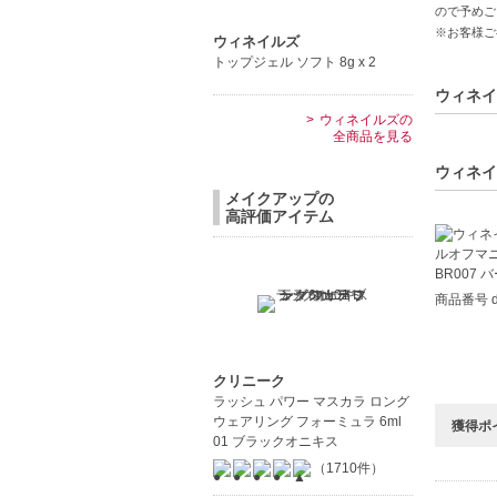
ので予めご
・カラー
※お客様ご
ウィネイルズ
トップジェル ソフト 8g x 2
③超速乾
～7日の
ウィネイ
ウィネイルズの
強固な皮
全商品を見る
速乾1分
※室温2
ウィネイ
メイクアップの
高評価アイテム
④美容成
・主成分
・人体や
・子供や
商品番号 d
・無臭
・爪の補
クリニーク
従来の油
ラッシュ パワー マスカラ ロング
ウェアリング フォーミュラ 6ml
獲得ポ
成分で、
01 ブラックオニキス
ouin
（1710件）
のネイル