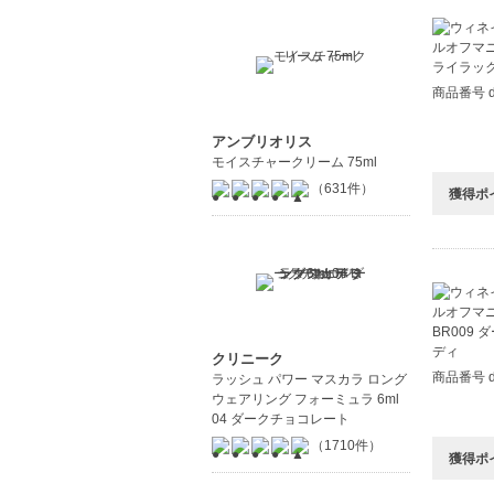
⑤誰でも
筆はゼロ
特殊な顔
商品番号 d
⑥独自開
アンブリオリス
独自開発
モイスチャークリーム 75ml
ネイルに
（631件）
獲得ポ
【商品の
剥がしや
美しいツ
安心の成
クリニーク
【こんな
商品番号 d
ラッシュ パワー マスカラ ロング
忙しい毎
ウェアリング フォーミュラ 6ml
爪の健康
04 ダークチョコレート
（1710件）
獲得ポ