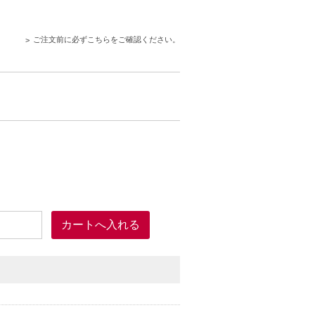
ご注文前に必ずこちらをご確認ください。
上要することがあいります。
トルエンなどの揮発性有機溶剤(VOC)が主
ています。
く、小さなお子様にもご使用いただける、次世代