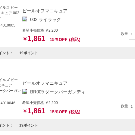
「綺麗」に塗れる操作性
ピールオフマニキュア
から特別設計された平筆を採用（オーバル、平筆、本数、弾力、テーパー加
002 ライラック
料で色ムラにならず、誰でも上手に塗れる驚きのセルフレベリング
4010005
希望小売価格 ￥2,200
数量
発したこだわりの原料
1,861
￥
15％OFF
(税込)
したポリマーを採用する事で成分を見ただけでは製造不可な非常に優位性の
求められる強固な皮膜を形成し、 水性塗料でありながら強靭な塗膜を得られ
イント：
19ポイント
特徴】
すさ-除光液不要で1発で気持ちよく剥がせ、爪を痛めません。
ヤと発色-従来のマニキュアでは実現できなかった究極のツヤ、成分の50%以
ピールオフマニキュア
分-無臭で敏感肌の方や子供、妊娠中の方にも使用できる優しい処方です。
BR009 ダークバーガンディ
方へおすすめ】
希望小売価格 ￥2,200
4010046
日で手軽にネイルを楽しみたい方。
数量
1,861
￥
15％OFF
(税込)
を気遣いながら美しさを追求する方。
イント：
19ポイント