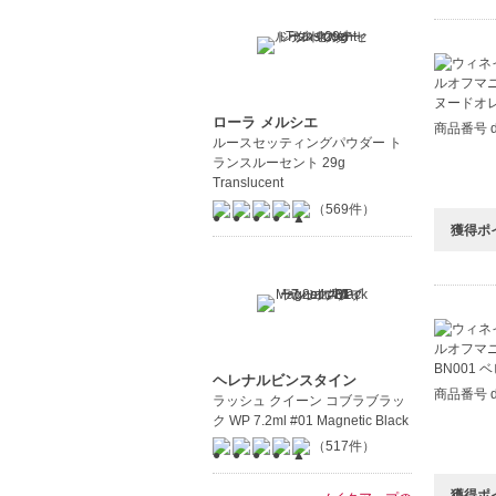
ローラ メルシエ
商品番号 d
ルースセッティングパウダー ト
ランスルーセント 29g
Translucent
（569件）
獲得ポ
ヘレナルビンスタイン
商品番号 d
ラッシュ クイーン コブラブラッ
ク WP 7.2ml #01 Magnetic Black
（517件）
獲得ポ