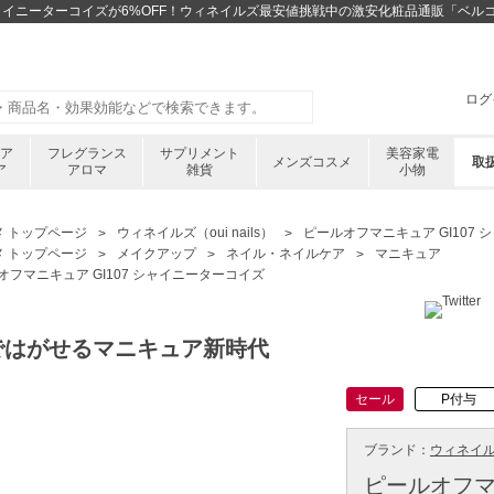
 シャイニーターコイズが6%OFF！ウィネイルズ最安値挑戦中の激安化粧品通販「ベル
ログ
ケア
フレグランス
サプリメント
美容家電
メンズコスメ
取
ア
アロマ
雑貨
小物
メ トップページ
ウィネイルズ（oui nails）
ピールオフマニキュア GI107
メ トップページ
メイクアップ
ネイル・ネイルケア
マニキュア
オフマニキュア GI107 シャイニーターコイズ
ではがせるマニキュア新時代
セール
P付与
ブランド：
ウィネイルズ 
ピールオフマニ