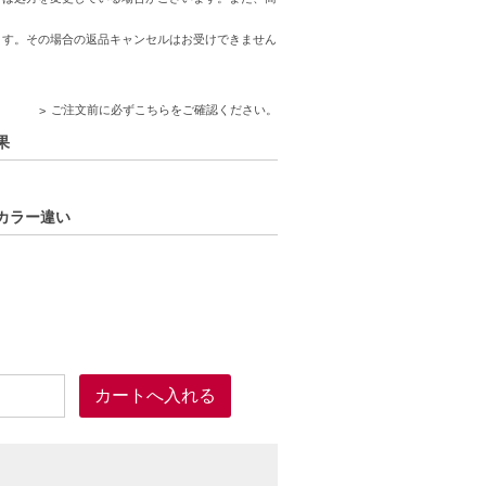
ます。その場合の返品キャンセルはお受けできません
ご注文前に必ずこちらをご確認ください。
果
上要することがあいります。
・カラー違い
トルエンなどの揮発性有機溶剤(VOC)が主
ています。