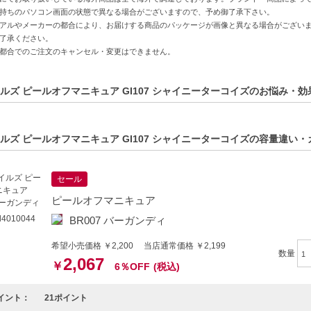
マニキュアでは不可能だった究極のツヤ
持ちのパソコン画面の状態で異なる場合がございますので、予め御了承下さい。
アルやメーカーの都合により、お届けする商品のパッケージが画像と異なる場合がござい
50%以上が水
了承ください。
が分離、沈殿せず美しい
都合でのご注文のキャンセル・変更はできません。
＋持続性
持続性
ルズ ピールオフマニキュア GI107 シャイニーターコイズのお悩み・効
膜を形成し、水性塗料でありながら強靭な塗膜を得られます。
 ※短時間で仕上がる 最速で2度塗りできる シワや跡が付かない
0度前後での乾燥を基準としており、室内の温度環境によっては乾燥に1分以
ルズ ピールオフマニキュア GI107 シャイニーターコイズの容量違い
分配合で人体に優しい処方
セール
は水（危険な揮発性成分、有害物質を含まない）
ピールオフマニキュア
環境に優しい
妊娠中の方も使える
4010044
BR007 バーガンディ
希望小売価格 ￥2,200 当店通常価格 ￥2,199
修ケア
数量
2,067
￥
6％OFF
(税込)
性ネイルラッカ ーは危険物に該当する酢酸エチル、酢酸メチル、 酢酸ブチル、
イント：
21ポイント
 揮発した有毒なガスを吸引すると脳や健康に悪影響を与えることが懸念され