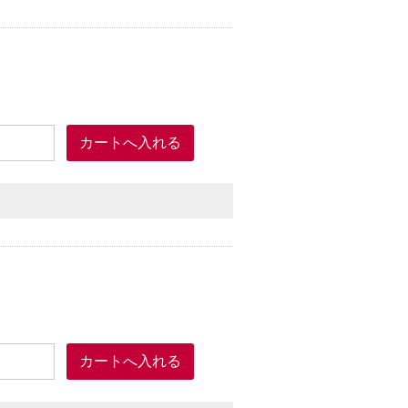
く、小さなお子様にもご使用いただける、次世代
工）
高い商品となっています。
ます。
上が水です。