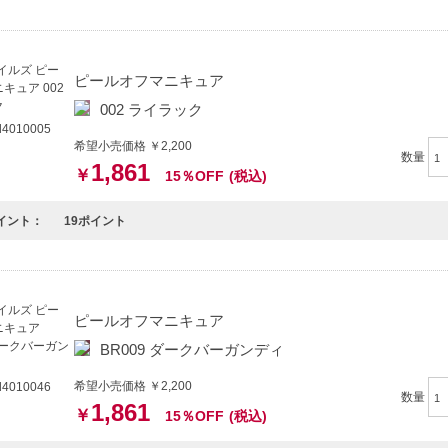
ailsのピールオフマニキュアは揮発性有機溶剤フリーの健康にも環境にも優し
製品です。
「綺麗」に塗れる操作性
ピールオフマニキュア
から特別設計された平筆を採用（オーバル、平筆、本数、弾力、テーパー加
002 ライラック
料で色ムラにならず、誰でも上手に塗れる驚きのセルフレベリング
4010005
希望小売価格 ￥2,200
数量
発したこだわりの原料
1,861
￥
15％OFF
(税込)
したポリマーを採用する事で成分を見ただけでは製造不可な非常に優位性の
求められる強固な皮膜を形成し、 水性塗料でありながら強靭な塗膜を得られ
イント：
19ポイント
特徴】
すさ-除光液不要で1発で気持ちよく剥がせ、爪を痛めません。
ヤと発色-従来のマニキュアでは実現できなかった究極のツヤ、成分の50%以
ピールオフマニキュア
分-無臭で敏感肌の方や子供、妊娠中の方にも使用できる優しい処方です。
BR009 ダークバーガンディ
方へおすすめ】
希望小売価格 ￥2,200
4010046
日で手軽にネイルを楽しみたい方。
数量
1,861
￥
15％OFF
(税込)
を気遣いながら美しさを追求する方。