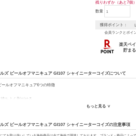
残りわずか（あと7個
数量
獲得ポイント：
会員ランクとポイ
ルズ ピールオフマニキュア GI107 シャイニーターコイズについて
ailsピールオフマニキュア6つの特徴
気持ちよく剥がせる
不要（除光液の頻度による爪の乾燥などを防ぐ）
もっと見る ∨
要
めない
ルズ ピールオフマニキュア GI107 シャイニーターコイズの注意事項
ツヤと発色
にてお取り扱いしている海外商品は全て海外で調達しております。ブランド・商品によっ