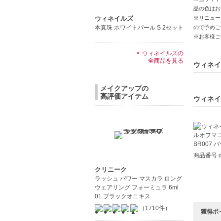
・従来の
品の色はお
※リニュー
ウィネイルズ
・成分の
ので予めご
本真珠 ホワイトパール S 2セット
・カラー
※お客様ご
③超速乾
ウィネイルズの
全商品を見る
～7日の
ウィネイ
強固な皮
速乾1分
メイクアップの
高評価アイテム
※室温2
ウィネイ
④美容成
・主成分
・人体や
・子供や
商品番号 d
・無臭
クリニーク
・爪の補
ラッシュ パワー マスカラ ロング
ウェアリング フォーミュラ 6ml
01 ブラックオニキス
従来の油
（1710件）
獲得ポ
成分で、