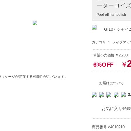
ーターコイ
Peel-off nail polish
GI107 シャ
カテゴリ ：
メイクアッ
希望小売価格 ￥2,200
6%OFF
￥
パッケージが混在する可能性がございます。
お届けについて
3
お気に入り登録
商品番号
d4010210