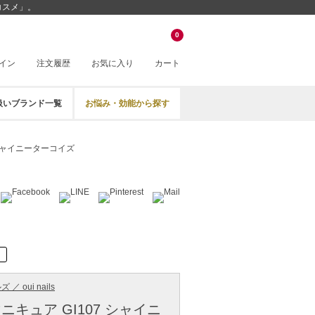
コスメ」。
0
イン
注文履歴
お気に入り
カート
扱いブランド一覧
お悩み・効能から探す
 シャイニーターコイズ
／ oui nails
キュア GI107 シャイニ