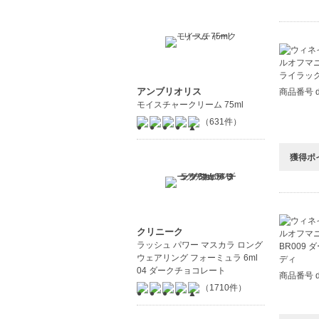
ouin
のネイル
⑤誰でも
筆はゼロ
特殊な顔
アンブリオリス
商品番号 d
モイスチャークリーム 75ml
⑥独自開
（631件）
独自開発
ネイルに
獲得ポ
【商品の
剥がしや
美しいツ
クリニーク
安心の成
ラッシュ パワー マスカラ ロング
ウェアリング フォーミュラ 6ml
【こんな
04 ダークチョコレート
商品番号 d
忙しい毎
（1710件）
爪の健康