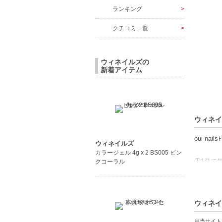
ランキング
クチコミ一覧
ウィネイルズの
新着アイテム
ウィネイ
oui n
ウィネイルズ
カラージェル 4g x 2 BS005 ピン
①1発で
クコーラル
・除光液
・削り不
・爪を痛
ウィネイ
②美しい
※当サイト