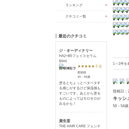
ランキング
クチコミ一覧
最近のクチコミ
ジ・オーディナリー
HA2+B5フェイスセラム
60ml
1～2件を
★★★★★ 5 点
那留様
35－39歳
塗るとちょっとペタペタす
る感じがするけど保湿感も
投稿日：2
すごいです。あとから塗る
キッシ
ものによってはモロモロが
出るかも！
50－54
資生堂
THE HAIR CARE フェンテ