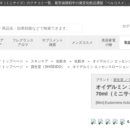
70ml（ミニサイズ）のクチコミ一覧。最安値挑戦中の激安化粧品通販「ベルコスメ」
ログ
ケア
フレグランス
サプリメント
美容家電
メンズコスメ
取
ア
アロマ
雑貨
小物
メ トップページ
スキンケア
化粧水
化粧水
オイデルミン エッセンス
メ トップページ
資生堂（SHISEIDO）
オイデルミン エッセンスローション 
ブランド：
資生堂 ／ S
オイデルミン
70ml（ミニ
[Mini] Eudermine Act
4