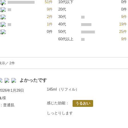
51件
10代以下
0件
9件
20代
0件
2件
30代
9件
1件
40代
19件
0件
50代
25件
60代以上
9件
表示／ 2件
よかったです
145ml（リフィル）
026年1月29日
ュ
様
感じた効能：
うるおい
歳：普通肌
しっとりします