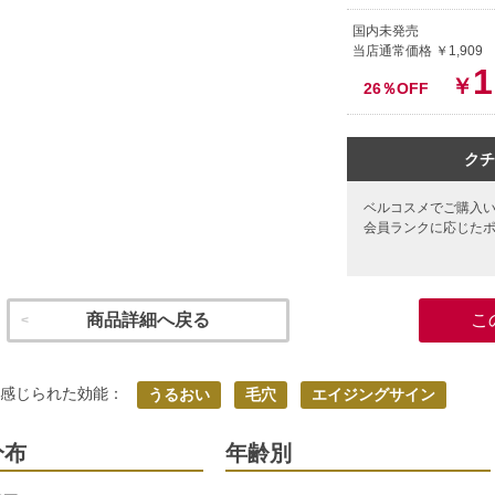
国内未発売
当店通常価格 ￥1,909
1
￥
26％OFF
クチ
ベルコスメでご購入
会員ランクに応じた
商品詳細へ戻る
こ
く感じられた効能：
うるおい
毛穴
エイジングサイン
分布
年齢別