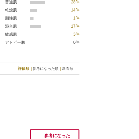
普通肌
28件
乾燥肌
14件
脂性肌
1件
混合肌
17件
敏感肌
3件
アトピー肌
0件
評価順
参考になった順
新着順
参考になった