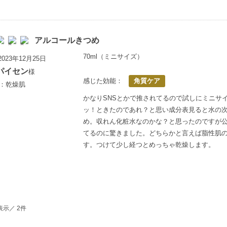
アルコールきつめ
70ml（ミニサイズ）
023年12月25日
パイセン
様
感じた効能：
角質ケア
歳：乾燥肌
かなりSNSとかで推されてるので試しにミニサ
ッ！ときたのであれ？と思い成分表見ると水の
め。収れん化粧水なのかな？と思ったのですが公
てるのに驚きました。どちらかと言えば脂性肌
す。つけて少し経つとめっちゃ乾燥します。
表示／ 2件