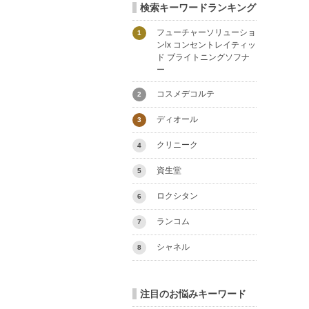
検索キーワードランキング
フューチャーソリューショ
1
ンlx コンセントレイティッ
ド ブライトニングソフナ
ー
コスメデコルテ
2
ディオール
3
クリニーク
4
資生堂
5
ロクシタン
6
ランコム
7
シャネル
8
注目のお悩みキーワード