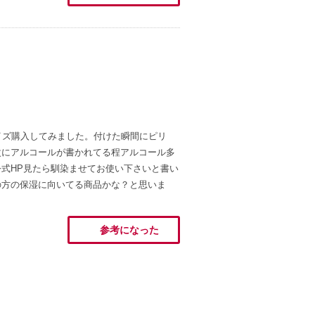
イズ購入してみました。付けた瞬間にピリ
次にアルコールが書かれてる程アルコール多
式HP見たら馴染ませてお使い下さいと書い
の方の保湿に向いてる商品かな？と思いま
参考になった