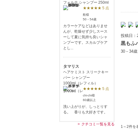
フォルテ シャンプー 250ml
★★★★★ 5 点
舩様
50－54歳
カラーケアなどはありませ
んが、乾燥せず少しスース
投稿日：2
ーして夏に気持ち良いシャ
ンプーです。スカルプケア
黒もふ
とし...
30－34
タマリス
ヘアケミスト スリークキー
パー シャンプー
1000ml（レフィル）
★★★★★ 5 点
chi-chi様
60歳以上
洗い上がりが、しっとりす
る。 香りも大好きです。
クチコミ一覧を見る
1～2件を