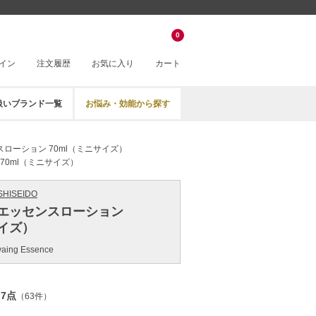
。
0
イン
注文履歴
お気に入り
カート
扱いブランド一覧
お悩み・効能から探す
ローション 70ml（ミニサイズ）
70ml（ミニサイズ）
HISEIDO
 エッセンスローション
サイズ）
ivaing Essence
.7点
（63件）