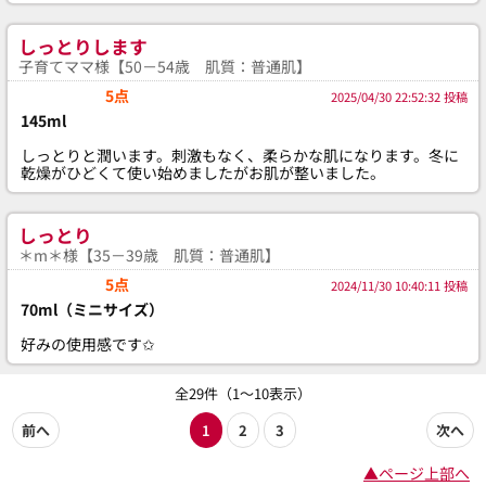
しっとりします
子育てママ様【50－54歳 肌質：普通肌】
5点
2025/04/30 22:52:32 投稿
145ml
しっとりと潤います。刺激もなく、柔らかな肌になります。冬に
乾燥がひどくて使い始めましたがお肌が整いました。
しっとり
＊m＊様【35－39歳 肌質：普通肌】
5点
2024/11/30 10:40:11 投稿
70ml（ミニサイズ）
好みの使用感です✩
全29件（1～10表示）
前へ
1
2
3
次へ
▲ページ上部へ