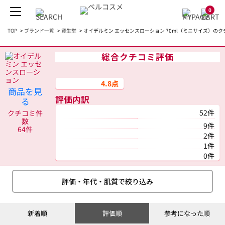
0
TOP
>
ブランド一覧
>
資生堂
>
オイデルミン エッセンスローション 70ml（ミニサイズ）のク
総合クチコミ評価
4.8点
商品を見
評価内訳
る
52件
クチコミ件
数
9件
64件
2件
1件
0件
評価・年代・肌質で絞り込み
新着順
評価順
参考になった順